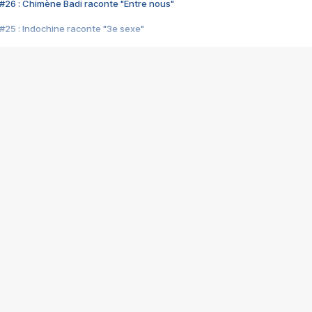
#26 : Chimène Badi raconte "Entre nous"
#25 : Indochine raconte "3e sexe"
#24 : Zaho raconte "C'est chelou"
#23 : Patrick Bruel raconte "Au café des délices"
#22 : Kyo raconte "Le chemin"
#21 : Nolwenn Leroy raconte "Cassé"
#20 : Patrick Hernandez raconte "Born to be alive"
#19 : Lorie raconte "Près de moi"
#18 : Michael Jones raconte "A nos actes manqués" (avec Jean-Jacque
#17 : Khaled raconte "Aïcha"
#16 : Corneille raconte "Parce qu'on vient de loin"
#15 : Indochine raconte "L'aventurier"
14 : Lorie raconte "Sur un air latino"