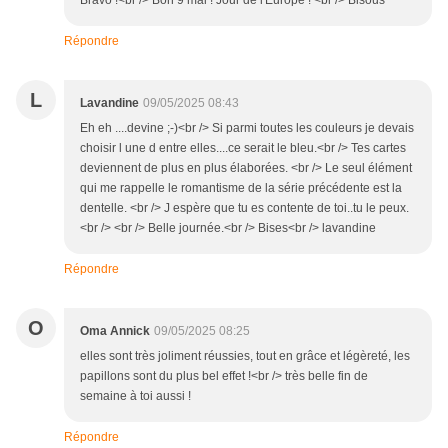
Bravo !<br /> Bon 9 mai ! Jour de l'Europe ! <br /> Bisous
Répondre
L
Lavandine
09/05/2025 08:43
Eh eh ....devine ;-)<br /> Si parmi toutes les couleurs je devais
choisir l une d entre elles....ce serait le bleu.<br /> Tes cartes
deviennent de plus en plus élaborées. <br /> Le seul élément
qui me rappelle le romantisme de la série précédente est la
dentelle. <br /> J espère que tu es contente de toi..tu le peux.
<br /> <br /> Belle journée.<br /> Bises<br /> lavandine
Répondre
O
Oma Annick
09/05/2025 08:25
elles sont très joliment réussies, tout en grâce et légèreté, les
papillons sont du plus bel effet !<br /> très belle fin de
semaine à toi aussi !
Répondre