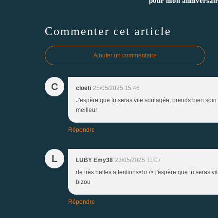
pour mon anniversair
Commenter cet article
Ajouter un commentaire
C
cloeti
25/05/2025 15:46
J'espère que tu seras vite soulagée, prends bien soin d
meilleur
Répondre
L
LUBY Emy38
23/05/2025 11:07
de très belles attentions<br /> j'espère que tu seras v
bizou
Répondre