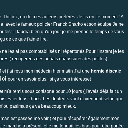
Thilliez, un de mes auteurs préférés..Je lis en ce moment "A
lle avec le fameux policier Franck Sharko et son équipe.Je ne
coutes" il faudra bien qu'un jour je me prenne le temps de vous
çu de ce que j'aime lire.
 les ai pas comptabilisés ni répertoriés.Pour l'instant je les
sures ( récupérées des achats chaussures des petites)
 et j’ai revu mon médecin hier matin J'ai une
hernie discale
ici
pour en savoir plus.. si ça vous intéresse)
et m'a remis sous cortisone pour 10 jours ( j'avais déjà fait un
mais éviter tous chocs .Les douleurs vont et viennent selon que
rf ou pas!mais ça va beaucoup mieux.
a maman est passée me voir ( et pour récupérer également mon
cie marche à présent, elle me tendait les bras pour être portée