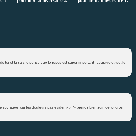
e 3
pour mon anniversaire 2.
pour mon anniversaire 1.
e toi et tu sais je pense que le repos est super important - courage et tout le
ite soulagée, car les douleurs pas évident<br /> prends bien soin de toi gros