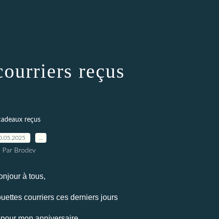
courriers reçus
cadeaux reçus
0.05.2025
…
Par Brodev
njour à tous,
uettes courriers ces derniers jours
 pour mon anniversaire