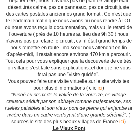
déjà fermée , nous n’avions pas de plan.Le village était
désert..très calme, pas de panneaux, pas de circuit juste
des cartes postales anciennes grand format . Ce n'est que
le lendemain matin que nous avons pu nous rendre à l'OT
où nous avons reçu la documentation, mais vu le retard de
l'ouverture ( près de 10 heures au lieu des 9h 30 ) nous
n'avons pas pu refaire le circuit , car il était grand temps de
nous remettre en route , ma sœur nous attendait en fin
d'après-midi, il restait encore environs 470 km à parcourir.
Tout cela pour vous expliquer que la découverte de ce très
joli village s'est faite sans explications..et donc je ne vous
ferai pas une "visite guidée".
Vous pouvez faire une visite virtuelle sur le site wivisites
pour plus d'informations ( clic
ici
)
"Niché au creux de la vallée de la Voueize, ce village
creusois séduit par son abbaye romane majestueuse, ses
ruelles paisibles et son vieux pont de pierre qui enjambe la
rivière dans un cadre verdoyant d’une grande sérénité".
(
sources le site des plus beaux villages de France
ici
)
Le Vieux Pont