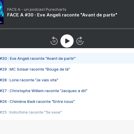
FACE A - un podcast Purecharts
FACE A #30 : Eve Angeli raconte "Avant de partir"
#30 : Eve Angeli raconte "Avant de partir"
#29 : MC Solaar raconte "Bouge de là"
28 : Lorie raconte "Je vais vite"
#27 : Christophe Willem raconte "Jacques a dit"
#26 : Chimène Badi raconte "Entre nous"
#25 : Indochine raconte "3e sexe"
#24 : Zaho raconte "C'est chelou"
#23 : Patrick Bruel raconte "Au café des délices"