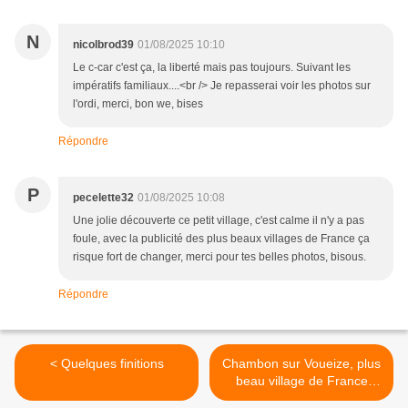
N
nicolbrod39
01/08/2025 10:10
Le c-car c'est ça, la liberté mais pas toujours. Suivant les
impératifs familiaux....<br /> Je repasserai voir les photos sur
l'ordi, merci, bon we, bises
Répondre
P
pecelette32
01/08/2025 10:08
Une jolie découverte ce petit village, c'est calme il n'y a pas
foule, avec la publicité des plus beaux villages de France ça
risque fort de changer, merci pour tes belles photos, bisous.
Répondre
< Quelques finitions
Chambon sur Voueize, plus
beau village de France
,2nde partie >