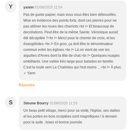
Y
yannn
01/08/2025 11:54
Pas de guide papier, mais vous vous êtes bien débrouillés.
Mise en évidence des points forts, dont ces pierres pour ne
pas abîmer les roues des charriots.<br /> Et beaucoup de
decollations. Peut être de la même Sainte. Véronique aurait
été décapitée ?<br /> Merci pour le chemin de croix, et les
évangélistes.<br /> En gros, ça doit être le dénominateur
commun entre les églises.<br /> Là on vient de voir les
aiguilles d'Arves dont la tête de chat.<br /> Quelques nuages
embêtants. Une vallée très large pour balades en famille.
C'est la route vers Le Chalmieu qui l'est moins ....<br /> À plus.
✓ Yann
Répondre
S
Simone Bourry
01/08/2025 11:53
Un beau petit village, merci pour sa visite, l'église, ses stalles
et les portes en bois sculptées sont magnifiques ! à demain
pour la suite , bises et bonne journée