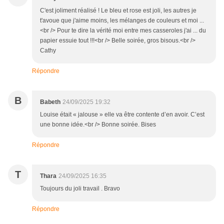
C'est joliment réalisé ! Le bleu et rose est joli, les autres je
t'avoue que j'aime moins, les mélanges de couleurs et moi ...
<br /> Pour te dire la vérité moi entre mes casseroles j'ai ... du
papier essuie tout !!!<br /> Belle soirée, gros bisous.<br />
Cathy
Répondre
B
Babeth
24/09/2025 19:32
Louise était « jalouse » elle va être contente d’en avoir. C’est
une bonne idée.<br /> Bonne soirée. Bises
Répondre
T
Thara
24/09/2025 16:35
Toujours du joli travail . Bravo
Répondre