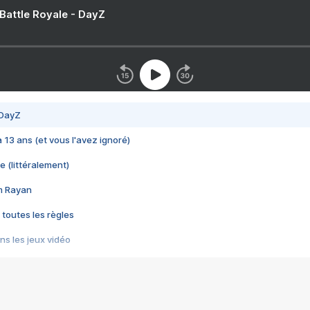
 Battle Royale - DayZ
 DayZ
 a 13 ans (et vous l'avez ignoré)
e (littéralement)
im Rayan
 toutes les règles
s les jeux vidéo
us choquant de Rockstar ? - Le scandale BULLY
e plus moche de Steam