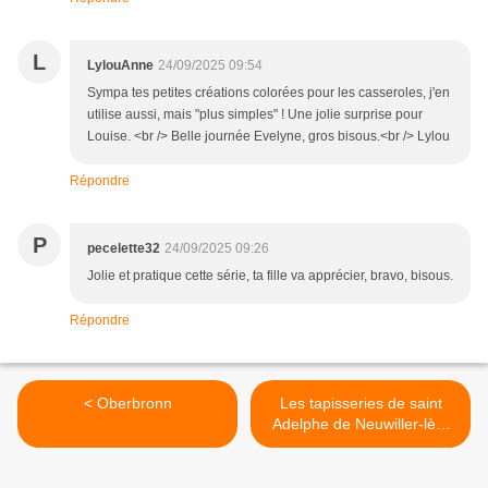
L
LylouAnne
24/09/2025 09:54
Sympa tes petites créations colorées pour les casseroles, j'en
utilise aussi, mais "plus simples" ! Une jolie surprise pour
Louise. <br /> Belle journée Evelyne, gros bisous.<br /> Lylou
Répondre
P
pecelette32
24/09/2025 09:26
Jolie et pratique cette série, ta fille va apprécier, bravo, bisous.
Répondre
< Oberbronn
Les tapisseries de saint
Adelphe de Neuwiller-lès-
Saverne 1. >