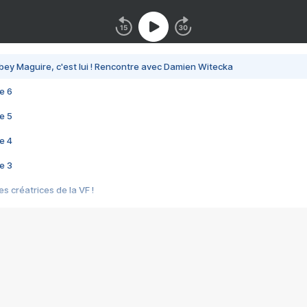
bey Maguire, c'est lui ! Rencontre avec Damien Witecka
e 6
e 5
e 4
e 3
s créatrices de la VF !
e 2
e 1
e Mektoub My Love arrive enfin ! Rencontre avec Shaïn Boumedine et Sal
i : après Toni en famille