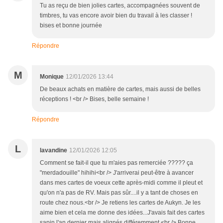
Tu as reçu de bien jolies cartes, accompagnées souvent de
timbres, tu vas encore avoir bien du travail à les classer !
bises et bonne journée
Répondre
M
Monique
12/01/2026 13:44
De beaux achats en matière de cartes, mais aussi de belles
réceptions ! <br /> Bises, belle semaine !
Répondre
L
lavandine
12/01/2026 12:05
Comment se fait-il que tu m'aies pas remerciée ????? ça
"merdadouille" hihihi<br /> J'arriverai peut-être à avancer
dans mes cartes de voeux cette après-midi comme il pleut et
qu'on n'a pas de RV. Mais pas sûr....il y a tant de choses en
route chez nous.<br /> Je retiens les cartes de Aukyn. Je les
aime bien et cela me donne des idées...J'avais fait des cartes
sapin l'an dernier mais alignés différemment.<br /> Bonne