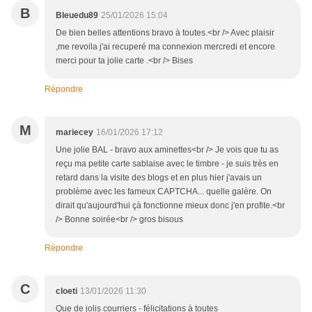
B
Bleuedu89
25/01/2026 15:04
De bien belles attentions bravo à toutes.<br /> Avec plaisir
,me revoila j'ai recuperé ma connexion mercredi et encore
merci pour ta jolie carte .<br /> Bises
Répondre
M
mariecey
16/01/2026 17:12
Une jolie BAL - bravo aux aminettes<br /> Je vois que tu as
reçu ma petite carte sablaise avec le timbre - je suis très en
retard dans la visite des blogs et en plus hier j'avais un
problème avec les fameux CAPTCHA... quelle galère. On
dirait qu'aujourd'hui çà fonctionne mieux donc j'en profite.<br
/> Bonne soirée<br /> gros bisous
Répondre
C
cloeti
13/01/2026 11:30
Que de jolis courriers - félicitations à toutes