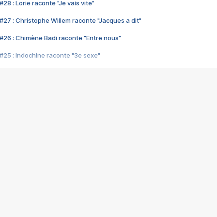
28 : Lorie raconte "Je vais vite"
#27 : Christophe Willem raconte "Jacques a dit"
#26 : Chimène Badi raconte "Entre nous"
#25 : Indochine raconte "3e sexe"
#24 : Zaho raconte "C'est chelou"
#23 : Patrick Bruel raconte "Au café des délices"
#22 : Kyo raconte "Le chemin"
#21 : Nolwenn Leroy raconte "Cassé"
#20 : Patrick Hernandez raconte "Born to be alive"
#19 : Lorie raconte "Près de moi"
#18 : Michael Jones raconte "A nos actes manqués" (avec Jean-Jacque
#17 : Khaled raconte "Aïcha"
#16 : Corneille raconte "Parce qu'on vient de loin"