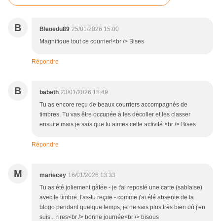
B
Bleuedu89
25/01/2026 15:00
Magnifique tout ce courrier!<br /> Bises
Répondre
B
babeth
23/01/2026 18:49
Tu as encore reçu de beaux courriers accompagnés de
timbres. Tu vas être occupée à les décoller et les classer
ensuite mais je sais que tu aimes cette activité.<br /> Bises
Répondre
M
mariecey
16/01/2026 13:33
Tu as été joliement gâtée - je t'ai reposté une carte (sablaise)
avec le timbre, l'as-tu reçue - comme j'ai été absente de la
blogo pendant quelque temps, je ne sais plus très bien où j'en
suis... rires<br /> bonne journée<br /> bisous