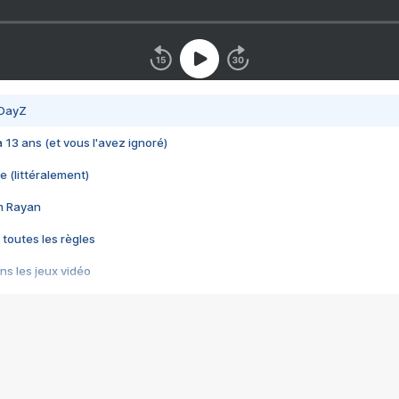
 DayZ
 a 13 ans (et vous l'avez ignoré)
e (littéralement)
im Rayan
 toutes les règles
s les jeux vidéo
us choquant de Rockstar ? - Le scandale BULLY
e plus moche de Steam
du RÊVE tourne au CAUCHEMAR