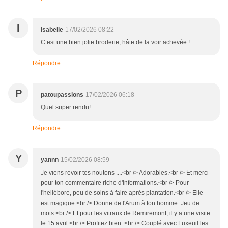
I
Isabelle
17/02/2026 08:22
C’est une bien jolie broderie, hâte de la voir achevée !
Répondre
P
patoupassions
17/02/2026 06:18
Quel super rendu!
Répondre
Y
yannn
15/02/2026 08:59
Je viens revoir tes noutons ....<br /> Adorables.<br /> Et merci
pour ton commentaire riche d'informations.<br /> Pour
l'hellébore, peu de soins à faire après plantation.<br /> Elle
est magique.<br /> Donne de l'Arum à ton homme. Jeu de
mots.<br /> Et pour les vitraux de Remiremont, il y a une visite
le 15 avril.<br /> Profitez bien. <br /> Couplé avec Luxeuil les