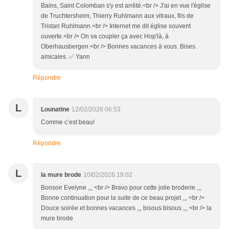
Bains, Saint Colomban s'y est arrêté.<br /> J'ai en vue l'église
de Truchtersheim, Thierry Ruhlmann aux vitraux, fils de
Tristan Ruhlmann.<br /> Internet me dit église souvent
ouverte.<br /> On va coupler ça avec Hop'là, à
Oberhausbergen.<br /> Bonnes vacances à vous. Bises
amicales. ✅ Yann
Répondre
L
Lounatine
12/02/2026 06:53
Comme c’est beau!
Répondre
L
la mure brode
10/02/2026 19:02
Bonsoir Evelyne ,,, <br /> Bravo pour cette jolie broderie ,,,
Bonne continuation pour la suite de ce beau projet ,,, <br />
Douce soirée et bonnes vacances ,,, bisous bisous ,,, <br /> la
mure brode