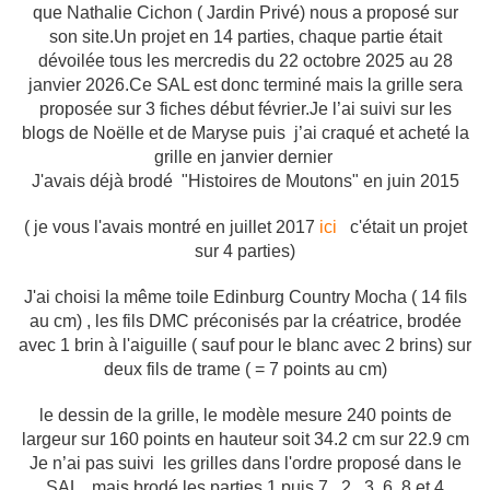
que Nathalie Cichon ( Jardin Privé) nous a proposé sur
son site.Un projet en 14 parties, chaque partie était
dévoilée tous les mercredis du 22 octobre 2025 au 28
janvier 2026.Ce SAL est donc terminé mais la grille sera
proposée sur 3 fiches début février.Je l’ai suivi sur les
blogs de Noëlle et de Maryse puis j’ai craqué et acheté la
grille en janvier dernier
J'avais déjà brodé "Histoires de Moutons" en juin 2015
( je vous l'avais montré en juillet 2017
ici
c'était un projet
sur 4 parties)
J'ai choisi la même toile Edinburg Country Mocha ( 14 fils
au cm) , les fils DMC préconisés par la créatrice, brodée
avec 1 brin à l'aiguille ( sauf pour le blanc avec 2 brins) sur
deux fils de trame ( = 7 points au cm)
le dessin de la grille, le modèle mesure 240 points de
largeur sur 160 points en hauteur soit 34.2 cm sur 22.9 cm
Je n’ai pas suivi les grilles dans l'ordre proposé dans le
SAL , mais brodé les parties 1 puis 7 , 2 , 3, 6, 8 et 4