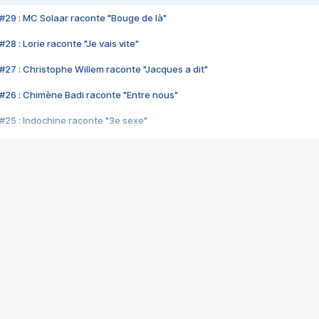
#29 : MC Solaar raconte "Bouge de là"
28 : Lorie raconte "Je vais vite"
#27 : Christophe Willem raconte "Jacques a dit"
#26 : Chimène Badi raconte "Entre nous"
#25 : Indochine raconte "3e sexe"
#24 : Zaho raconte "C'est chelou"
#23 : Patrick Bruel raconte "Au café des délices"
#22 : Kyo raconte "Le chemin"
#21 : Nolwenn Leroy raconte "Cassé"
#20 : Patrick Hernandez raconte "Born to be alive"
#19 : Lorie raconte "Près de moi"
#18 : Michael Jones raconte "A nos actes manqués" (avec Jean-Jacque