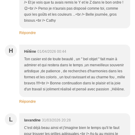
/> Et je vois que tu avais remis le Y et le Z dans le bon ordre !
😉<br /> Perso je n'aurais pas disposé comme toi, comme
quoi les goûts et les couleurs ...<br /> Belle journée, gros
bisous.<br /> Cathy
Répondre
H
Hélène
01/04/2026 00:44
Ton casier est de toute beauté , un " bel objet " fait main à
admirer et qui restera dans le temps ,un merveilleux souvenir
artistique ,de patience , de recherches d'harmonies dans les
formes et les coloris , un tout ravissant et au charme fou , mille
bravos !!!!<br /> Bonne continuation dans le plaisir et la joie
d'un travail si joliment réalisé et pensé avec passion .,Hélène.
Répondre
L
lavandine
31/03/2026 20:28
C'est déjà beau ainsi et j'imagine bien le temps qu'il te faut
pour trouver les grilles adéquates.<br /> As-tu au moins le