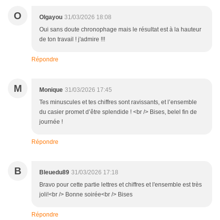
O
Olgayou
31/03/2026 18:08
Oui sans doute chronophage mais le résultat est à la hauteur
de ton travail ! j'admire !!!
Répondre
M
Monique
31/03/2026 17:45
Tes minuscules et tes chiffres sont ravissants, et l’ensemble
du casier promet d’être splendide ! <br /> Bises, belel fin de
journée !
Répondre
B
Bleuedu89
31/03/2026 17:18
Bravo pour cette partie lettres et chiffres et l'ensemble est très
joli!<br /> Bonne soirée<br /> Bises
Répondre