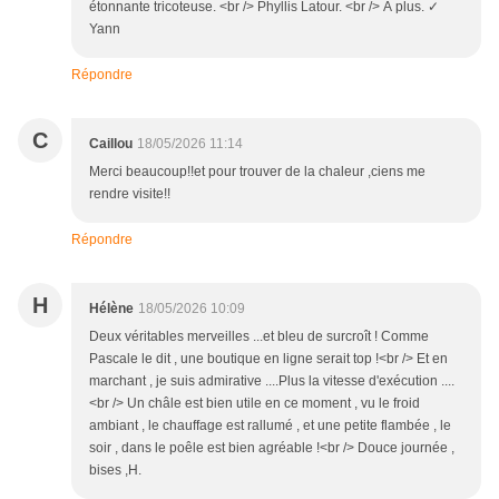
étonnante tricoteuse. <br /> Phyllis Latour. <br /> À plus. ✓
Yann
Répondre
C
Caillou
18/05/2026 11:14
Merci beaucoup!!et pour trouver de la chaleur ,ciens me
rendre visite!!
Répondre
H
Hélène
18/05/2026 10:09
Deux véritables merveilles ...et bleu de surcroît ! Comme
Pascale le dit , une boutique en ligne serait top !<br /> Et en
marchant , je suis admirative ....Plus la vitesse d'exécution ....
<br /> Un châle est bien utile en ce moment , vu le froid
ambiant , le chauffage est rallumé , et une petite flambée , le
soir , dans le poêle est bien agréable !<br /> Douce journée ,
bises ,H.