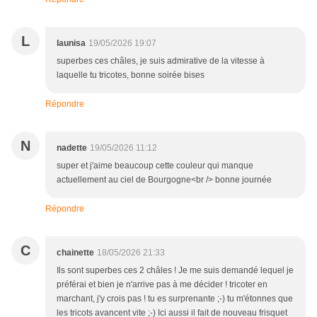
L
launisa
19/05/2026 19:07
superbes ces châles, je suis admirative de la vitesse à
laquelle tu tricotes, bonne soirée bises
Répondre
N
nadette
19/05/2026 11:12
super et j'aime beaucoup cette couleur qui manque
actuellement au ciel de Bourgogne<br /> bonne journée
Répondre
C
chainette
18/05/2026 21:33
Ils sont superbes ces 2 châles ! Je me suis demandé lequel je
préférai et bien je n'arrive pas à me décider ! tricoter en
marchant, j'y crois pas ! tu es surprenante ;-) tu m'étonnes que
les tricots avancent vite ;-) Ici aussi il fait de nouveau frisquet