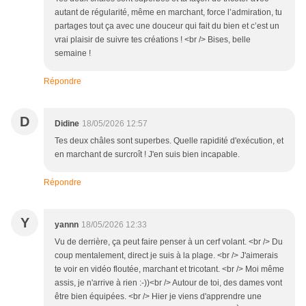
autant de régularité, même en marchant, force l’admiration, tu
partages tout ça avec une douceur qui fait du bien et c’est un
vrai plaisir de suivre tes créations ! <br /> Bises, belle
semaine !
Répondre
D
Didine
18/05/2026 12:57
Tes deux châles sont superbes. Quelle rapidité d'exécution, et
en marchant de surcroît ! J'en suis bien incapable.
Répondre
Y
yannn
18/05/2026 12:33
Vu de derrière, ça peut faire penser à un cerf volant. <br /> Du
coup mentalement, direct je suis à la plage. <br /> J'aimerais
te voir en vidéo floutée, marchant et tricotant. <br /> Moi même
assis, je n'arrive à rien :-))<br /> Autour de toi, des dames vont
être bien équipées. <br /> Hier je viens d'apprendre une