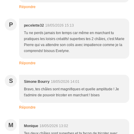
Répondre
P
pecelette32
18/05/2026 15:13
Tu ne perds jamais ton temps car même en marchant tu
pratiques les loisirs créatifs! superbes tes 2 châles, c'est Marie
Pierre qui va attendre son colis avec impatience comme je la
comprends! bisous Evelyne.
Répondre
S
Simone Bourry
18/05/2026 14:01
Bravo, tes châles sont magnifiques et quelle amplitude ! Je
t'admire de pouvoir tricoter en marchant ! bises
Répondre
M
Monique
18/05/2026 13:02
Tes deux châles sont superbes et ta façon de tricoter avec