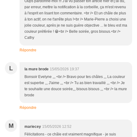
Oups pardonne-moi !!! J'ai vu passer ton article hier et j'ai dû,
par erreur, mettre la notification à la corbeille, ça m'est revenu
à l'esprit en lisant ton commentaire. <br /> Et un châle de plus
à ton actif, on ne t'arrête plus !<br /> Marie-Pierre a choisi une
jolie couleur, après je ne suis guère objective ... le bleu est ma
couleur préférée ! 😁<br /> Belle soirée, gros bisous.<br />
Cathy
Répondre
L
la mure brode
15/05/2026 19:37
Bonsoir Evelyne ,,, <br /> Bravo pour tes châles ,,, La couleur
est superbe ,,, J'aime ,,, <br /> Tu as bien travaillé ,,, <br /> Je
te souhaite une douce soirée,,, bisous bisous ,,, <br /> la mure
brode
Répondre
M
mariecey
15/05/2026 12:52
Félicitations - ce châle est vraiment magnifique - je suis