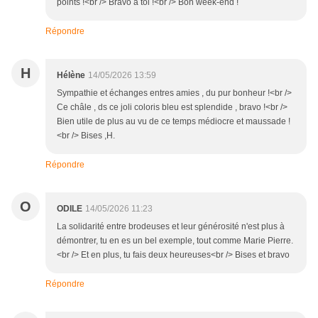
points !<br /> Bravo à toi !<br /> Bon week-end !
Répondre
H
Hélène
14/05/2026 13:59
Sympathie et échanges entres amies , du pur bonheur !<br />
Ce châle , ds ce joli coloris bleu est splendide , bravo !<br />
Bien utile de plus au vu de ce temps médiocre et maussade !
<br /> Bises ,H.
Répondre
O
ODILE
14/05/2026 11:23
La solidarité entre brodeuses et leur générosité n'est plus à
démontrer, tu en es un bel exemple, tout comme Marie Pierre.
<br /> Et en plus, tu fais deux heureuses<br /> Bises et bravo
Répondre