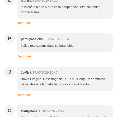
launisa
19/05/2026 19:20
jolis châle marie pierre et sa poupée vont être contentes,
bonne soirée
Répondre
P
patoupassions
18/05/2026 06:24
Jolies réalisations dans ce beau bleu!
Répondre
J
JoMick
17/05/2026 15:47
Bravo Evelyne, il est magnifique. Je suis toujours admirative
de la vitesse à laquelle tu tricotes.<br /> A bientôt.
Répondre
C
CathyRose
15/05/2026 21:59