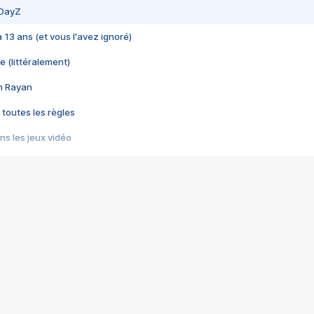
 DayZ
 a 13 ans (et vous l'avez ignoré)
e (littéralement)
im Rayan
 toutes les règles
s les jeux vidéo
us choquant de Rockstar ? - Le scandale BULLY
e plus moche de Steam
du RÊVE tourne au CAUCHEMAR
pendant 8 heures
it… à tort
umiliés par un jeu vidéo