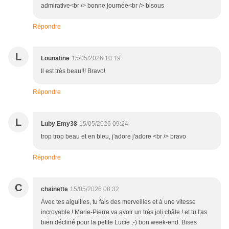
admirative<br /> bonne journée<br /> bisous
Répondre
L
Lounatine
15/05/2026 10:19
Il est très beau!!! Bravo!
Répondre
L
Luby Emy38
15/05/2026 09:24
trop trop beau et en bleu, j'adore j'adore <br /> bravo
Répondre
C
chainette
15/05/2026 08:32
Avec tes aiguilles, tu fais des merveilles et à une vitesse
incroyable ! Marie-Pierre va avoir un très joli châle ! et tu l'as
bien décliné pour la petite Lucie ;-) bon week-end. Bises