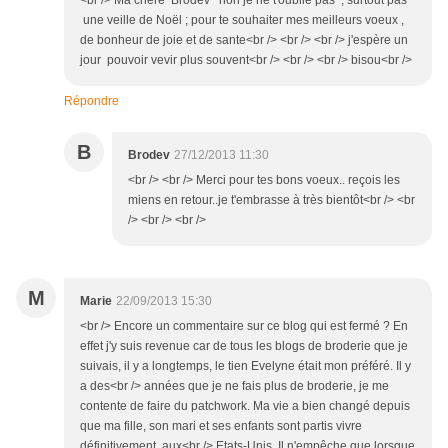
<br /> Ma chère Brodev non je ne t'oublie pas , surtout pas
une veille de Noël ; pour te souhaiter mes meilleurs voeux ,
de bonheur de joie et de sante<br /> <br /> <br /> j'espère un
jour pouvoir vevir plus souvent<br /> <br /> <br /> bisou<br />
Répondre
B
Brodev
27/12/2013 11:30
<br /> <br /> Merci pour tes bons voeux.. reçois les
miens en retour..je t'embrasse à très bientôt<br /> <br
/> <br /> <br />
M
Marie
22/09/2013 15:30
<br /> Encore un commentaire sur ce blog qui est fermé ? En
effet j'y suis revenue car de tous les blogs de broderie que je
suivais, il y a longtemps, le tien Evelyne était mon préféré. Il y
a des<br /> années que je ne fais plus de broderie, je me
contente de faire du patchwork. Ma vie a bien changé depuis
que ma fille, son mari et ses enfants sont partis vivre
définitivement aux<br /> Etats-Unis. Il n'empêche que lorsque