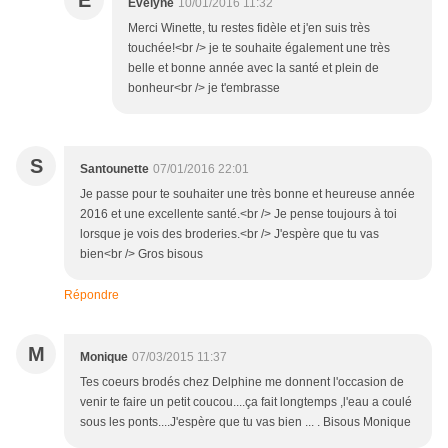
E
Evelyne
10/01/2016 11:32
Merci Winette, tu restes fidèle et j'en suis très
touchée!<br /> je te souhaite également une très
belle et bonne année avec la santé et plein de
bonheur<br /> je t'embrasse
S
Santounette
07/01/2016 22:01
Je passe pour te souhaiter une très bonne et heureuse année
2016 et une excellente santé.<br /> Je pense toujours à toi
lorsque je vois des broderies.<br /> J'espère que tu vas
bien<br /> Gros bisous
Répondre
M
Monique
07/03/2015 11:37
Tes coeurs brodés chez Delphine me donnent l'occasion de
venir te faire un petit coucou....ça fait longtemps ,l'eau a coulé
sous les ponts....J'espère que tu vas bien ... . Bisous Monique