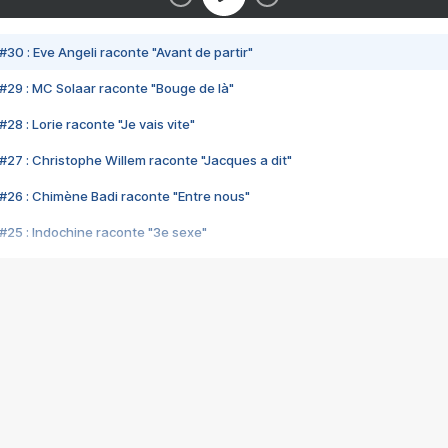
#30 : Eve Angeli raconte "Avant de partir"
#29 : MC Solaar raconte "Bouge de là"
28 : Lorie raconte "Je vais vite"
#27 : Christophe Willem raconte "Jacques a dit"
#26 : Chimène Badi raconte "Entre nous"
#25 : Indochine raconte "3e sexe"
#24 : Zaho raconte "C'est chelou"
#23 : Patrick Bruel raconte "Au café des délices"
#22 : Kyo raconte "Le chemin"
#21 : Nolwenn Leroy raconte "Cassé"
#20 : Patrick Hernandez raconte "Born to be alive"