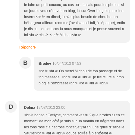
te faire un petit coucou, au cas où... tu sais pour les photos, si
un jour tu veux réouvrir un blog, ici sur Over-blog, tu peux les
insérer<br /> en direct, tu n'as plus besoin de chercher un
hébergeur ailleurs (comme j'avais aussi fait, à l'époque), enfin
je dis ça... en tout cas tu nous manques et je pense souvent à
toi.<br /> <br /> <br /> Michou<br />
Répondre
B
Brodev
10/04/2013 07:53
<br /> <br /> Oh merci Michou de ton passage et de
ton message..<br /> <br /> <br /> je file te lire sur ton
blog je t'embrasse<br /> <br /> <br /> <br />
D
Dolma
12/03/2013 23:00
<br /> bonsoir Evelyne, comment vas tu ? que brodes tu en ce
moment, de mon côté je suis sur un moulin en dégrader dans
les tons rose clair et rose foncer, et j'ai fini une grille d'Isabelle
Vautier<br /> <br /> <br /> douce soirée à bientôt<br />