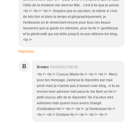
l'idée de la broderie me vient en tête... c'est à toi que je pense.
<br /> <br /> <br /> J'espère que tu vas bien, et même si c'est
de très loin et dans le temps et géographiquement, je
t'embrasse en te remerciant encore pour tous ces beaux
souvenirs que je garde en mémoire, pour ta<br /> gentillesse
et ta générosité qui est allée jusqu'à ne pas détruire ton blog.
<br />
Répondre
B
Brodev
03/10/2013 08:39
<br /> <br /> Coucou Marie<br /> <br /> <br /> Merci
pour ton message..j'aimerai te répondre par mail
privé mais je n'arrive pas à travers over-blog.. si tu as
encore mon adresse mail peux-tu me faire un<br />
petit coucou afin de te répondre ?je n'ai plus mes
adresses mail quand nous avons changé
d'ordinateur<br /> <br /> <br /> je t'embrasse<br />
<br /> <br /> Evelyne<br /> <br /> <br /> <br />