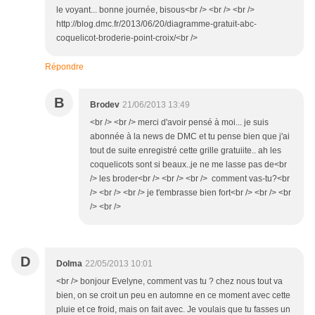
le voyant... bonne journée, bisous<br /> <br /> <br />
http://blog.dmc.fr/2013/06/20/diagramme-gratuit-abc-
coquelicot-broderie-point-croix/<br />
Répondre
B
Brodev
21/06/2013 13:49
<br /> <br /> merci d'avoir pensé à moi... je suis
abonnée à la news de DMC et tu pense bien que j'ai
tout de suite enregistré cette grille gratuiite.. ah les
coquelicots sont si beaux..je ne me lasse pas de<br
/> les broder<br /> <br /> <br /> comment vas-tu?<br
/> <br /> <br /> je t'embrasse bien fort<br /> <br /> <br
/> <br />
D
Dolma
22/05/2013 10:01
<br /> bonjour Evelyne, comment vas tu ? chez nous tout va
bien, on se croit un peu en automne en ce moment avec cette
pluie et ce froid, mais on fait avec. Je voulais que tu fasses un