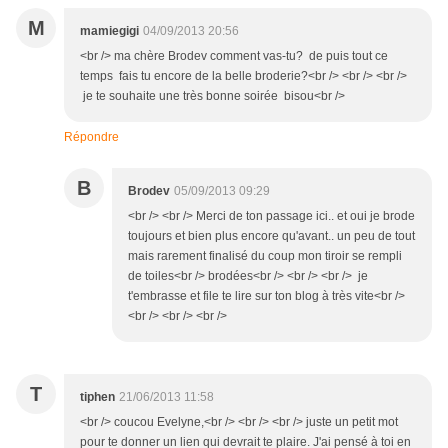
M
mamiegigi
04/09/2013 20:56
<br /> ma chère Brodev comment vas-tu? de puis tout ce
temps fais tu encore de la belle broderie?<br /> <br /> <br />
je te souhaite une très bonne soirée bisou<br />
Répondre
B
Brodev
05/09/2013 09:29
<br /> <br /> Merci de ton passage ici.. et oui je brode
toujours et bien plus encore qu'avant.. un peu de tout
mais rarement finalisé du coup mon tiroir se rempli
de toiles<br /> brodées<br /> <br /> <br /> je
t'embrasse et file te lire sur ton blog à très vite<br />
<br /> <br /> <br />
T
tiphen
21/06/2013 11:58
<br /> coucou Evelyne,<br /> <br /> <br /> juste un petit mot
pour te donner un lien qui devrait te plaire. J'ai pensé à toi en