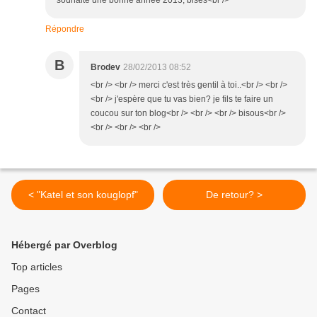
souhaite une bonne année 2013, bises<br />
Répondre
B
Brodev
28/02/2013 08:52
<br /> <br /> merci c'est très gentil à toi..<br /> <br />
<br /> j'espère que tu vas bien? je fils te faire un
coucou sur ton blog<br /> <br /> <br /> bisous<br />
<br /> <br /> <br />
< "Katel et son kouglopf"
De retour? >
Hébergé par Overblog
Top articles
Pages
Contact