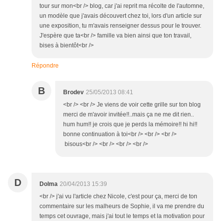
tour sur mon<br /> blog, car j'ai reprit ma récolte de l'automne,
un modèle que j'avais découvert chez toi, lors d'un article sur
une exposition, tu m'avais renseigner dessus pour le trouver.
J'espère que ta<br /> famille va bien ainsi que ton travail,
bises à bientôt<br />
Répondre
B
Brodev
25/05/2013 08:41
<br /> <br /> Je viens de voir cette grille sur ton blog
merci de m'avoir invitée!!..mais ça ne me dit rien..
hum hum!! je crois que je perds la mémoire!! hi hi!!
bonne continuation à toi<br /> <br /> <br />
bisous<br /> <br /> <br /> <br />
D
Dolma
20/04/2013 15:39
<br /> j'ai vu l'article chez Nicole, c'est pour ça, merci de ton
commentaire sur les malheurs de Sophie, il va me prendre du
temps cet ouvrage, mais j'ai tout le temps et la motivation pour