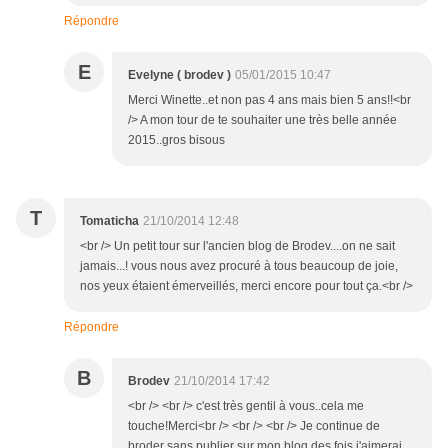
Répondre
E
Evelyne ( brodev )
05/01/2015 10:47
Merci Winette..et non pas 4 ans mais bien 5 ans!!<br
/> A mon tour de te souhaiter une très belle année
2015..gros bisous
T
Tomaticha
21/10/2014 12:48
<br /> Un petit tour sur l'ancien blog de Brodev....on ne sait
jamais...! vous nous avez procuré à tous beaucoup de joie,
nos yeux étaient émerveillés, merci encore pour tout ça.<br />
Répondre
B
Brodev
21/10/2014 17:42
<br /> <br /> c'est très gentil à vous..cela me
touche!Merci<br /> <br /> <br /> Je continue de
broder sans publier sur mon blog des fois j'aimerai