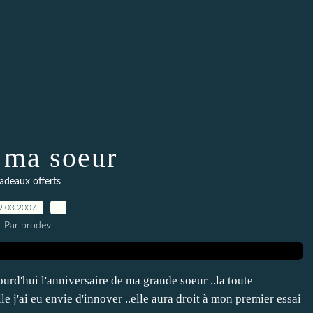
 ma soeur
adeaux offerts
9.03.2007
…
Par brodev
urd'hui l'anniversaire de ma grande soeur ..la toute
lle j'ai eu envie d'innover ..elle aura droit à mon premier essai