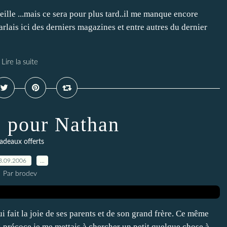
eille ...mais ce sera pour plus tard..il me manque encore
arlais ici des derniers magazines et entre autres du dernier
Lire la suite
e pour Nathan
adeaux offerts
3.09.2006
…
Par brodev
i fait la joie de ses parents et de son grand frère. Ce même
si précoce je me mettais à chercher un petit quelque chose à