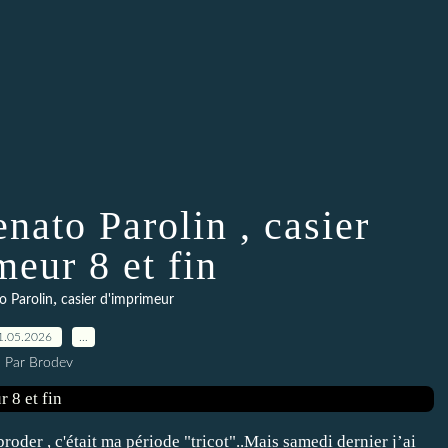
nato Parolin , casier
meur 8 et fin
,
o Parolin
casier d'imprimeur
1.05.2026
…
Par Brodev
roder , c'était ma période "tricot"..Mais samedi dernier j’ai