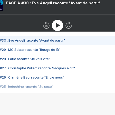
FACE A #30 : Eve Angeli raconte "Avant de partir"
#30 : Eve Angeli raconte "Avant de partir"
#29 : MC Solaar raconte "Bouge de là"
28 : Lorie raconte "Je vais vite"
#27 : Christophe Willem raconte "Jacques a dit"
#26 : Chimène Badi raconte "Entre nous"
#25 : Indochine raconte "3e sexe"
#24 : Zaho raconte "C'est chelou"
#23 : Patrick Bruel raconte "Au café des délices"
#22 : Kyo raconte "Le chemin"