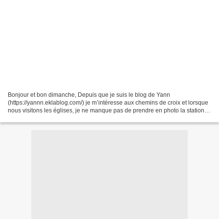
Bonjour et bon dimanche, Depuis que je suis le blog de Yann
(https://yannn.eklablog.com/) je m’intéresse aux chemins de croix et lorsque
nous visitons les églises, je ne manque pas de prendre en photo la station
n°6 ( Véronique qui essuie le visage de...