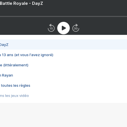
 Battle Royale - DayZ
 DayZ
 a 13 ans (et vous l'avez ignoré)
e (littéralement)
im Rayan
 toutes les règles
s les jeux vidéo
us choquant de Rockstar ? - Le scandale BULLY
e plus moche de Steam
du RÊVE tourne au CAUCHEMAR