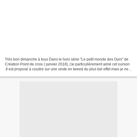
Très bon dimanche à tous Dans le hors série "Le petit monde des Ours" de
Création Point de croix ( janvier 2018), j'ai particulièrement aimé cet ourson
.Il est proposé à coudre sur une veste en tweed du plus bel effet mais je ne
porte pas ce genre d'habit...