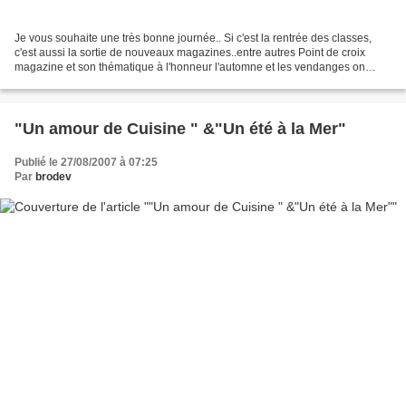
Je vous souhaite une très bonne journée.. Si c'est la rentrée des classes,
c'est aussi la sortie de nouveaux magazines..entre autres Point de croix
magazine et son thématique à l'honneur l'automne et les vendanges on
reconnaitra Perrette Samouiloff toujours...
"Un amour de Cuisine " &"Un été à la Mer"
Publié le 27/08/2007 à 07:25
Par
brodev