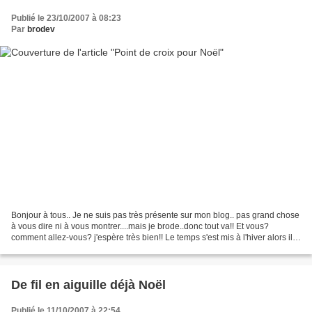
Publié le 23/10/2007 à 08:23
Par
brodev
Bonjour à tous.. Je ne suis pas très présente sur mon blog.. pas grand chose
à vous dire ni à vous montrer....mais je brode..donc tout va!! Et vous?
comment allez-vous? j'espère très bien!! Le temps s'est mis à l'hiver alors il
est peut-être temps de...
De fil en aiguille déjà Noël
Publié le 11/10/2007 à 22:54