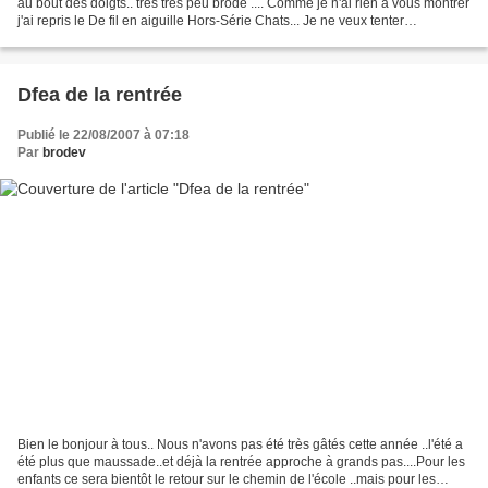
au bout des doigts.. très très peu brodé .... Comme je n'ai rien à vous montrer
j'ai repris le De fil en aiguille Hors-Série Chats... Je ne veux tenter
personne...et pardon pour...
Dfea de la rentrée
Publié le 22/08/2007 à 07:18
Par
brodev
Bien le bonjour à tous.. Nous n'avons pas été très gâtés cette année ..l'été a
été plus que maussade..et déjà la rentrée approche à grands pas....Pour les
enfants ce sera bientôt le retour sur le chemin de l'école ..mais pour les