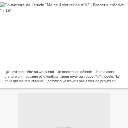
Qu'il est bon d'être au week end...Un moment de détente... J'aime alors
prendre un magazine et le feuilleter...pour rêver ou trouver "le" modèle, "la"
grille qui me fera craquer....(comme si je n'avais pas assez de projets en
cours!!) Pour l'instant je...