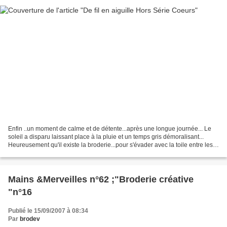
Enfin ..un moment de calme et de détente...après une longue journée... Le
soleil a disparu laissant place à la pluie et un temps gris démoralisant...
Heureusement qu'il existe la broderie...pour s'évader avec la toile entre les
mains ou alors encore plus...
Mains &Merveilles n°62 ;"Broderie créative
"n°16
Publié le 15/09/2007 à 08:34
Par
brodev