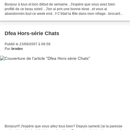
Bonjour à tous et bon début de semaine.. J'espère que vous avez bien
profité de ce beau soleil... J'en ai pris une bonne dose ..et vous ai
abandonnés tout ce week end...!! C'était la fête dans mon village...brocante
,expo ,marché ,attarctions etc...mais...
Dfea Hors-série Chats
Publié le 23/08/2007 à 06:58
Par
brodev
Bonjour!!! J'espère que vous allez tous bien? Depuis samedi j'ai la paresse