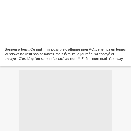
Bonjour à tous.. Ce matin , impossible d'allumer mon PC..de temps en temps
Windows ne veut pas se lancer..mais là toute la journée j'ai essayé et
essayé.. C'est là qu'on se sent "accro" au net...!!. Enfin ..mon mari n'a essayé
qu'une fois à son retour...