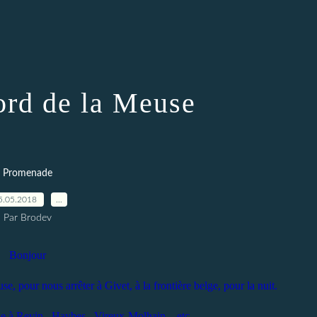
ord de la Meuse
Promenade
5.05.2018
…
Par Brodev
Bonjour
e, pour nous arrêter à Givet, à la frontière belge, pour la nuit.
e à Revin , Haybes , Vireux-Molhain ...etc .