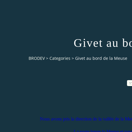
Givet au b
BRODEV
>
Categories
>
Givet au bord de la Meuse
1
Nous avons pris la direction de la vallée de la Meus
La route longe la Meuse et pass