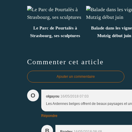
Le Parc de Pourtalès à
Balade dans les vigne
Strasbourg, ses sculptures
Mutzig début juin
Commenter cet article
Ajouter un commentaire
O
olgayou
16/05/2018 07:03
Les Ardennes belges offrent de beaux paysages et une
Répondre
B
Brodev
16/05/2018 08:48