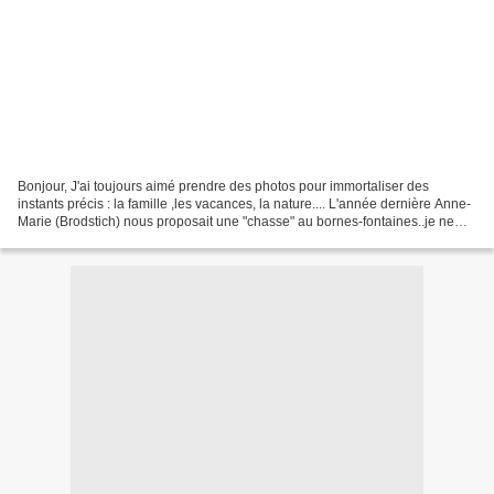
Bonjour, J'ai toujours aimé prendre des photos pour immortaliser des
instants précis : la famille ,les vacances, la nature.... L'année dernière Anne-
Marie (Brodstich) nous proposait une "chasse" au bornes-fontaines..je ne
savais alors même pas ce que...