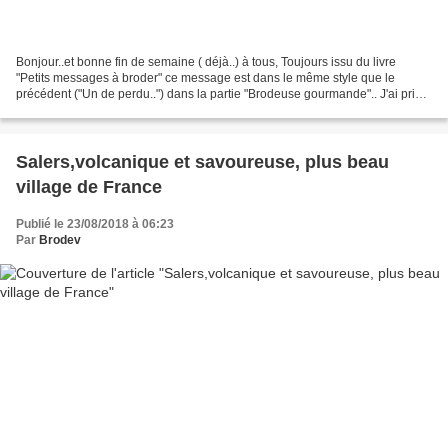
Bonjour..et bonne fin de semaine ( déjà..) à tous, Toujours issu du livre
"Petits messages à broder" ce message est dans le même style que le
précédent ("Un de perdu..") dans la partie "Brodeuse gourmande".. J'ai pris
la même toile, les mêmes fils..et...
Salers,volcanique et savoureuse, plus beau
village de France
Publié le 23/08/2018 à 06:23
Par
Brodev