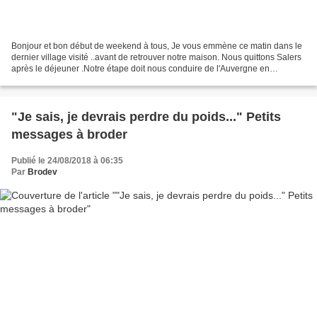
Bonjour et bon début de weekend à tous, Je vous emmène ce matin dans le
dernier village visité ..avant de retrouver notre maison. Nous quittons Salers
après le déjeuner .Notre étape doit nous conduire de l'Auvergne en
Bourgogne.Comme pour tous nos déplacements...
"Je sais, je devrais perdre du poids..." Petits
messages à broder
Publié le 24/08/2018 à 06:35
Par
Brodev