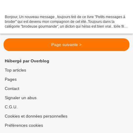
Bonjour, Un nouveau message , toujours tiré de ce livre "Petits messages à
broder" qui est devenu mon compagnon de cet été..Toujours dans la
catégorie "brodeuse gourmande", un dicton qui hélas est bien vrai.. toile fils
et grille du livre "Un de perdu...
Page suivante >
Hébergé par Overblog
Top articles
Pages
Contact
Signaler un abus
C.G.U.
Cookies et données personnelles
Préférences cookies