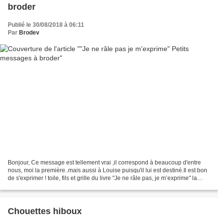
broder
Publié le 30/08/2018 à 06:11
Par
Brodev
Bonjour, Ce message est tellement vrai ,il correspond à beaucoup d'entre
nous, moi la première..mais aussi à Louise puisqu'il lui est destiné.Il est bon
de s'exprimer ! toile, fils et grille du livre "Je ne râle pas, je m’exprime" la
grille fait 82 pts...
Chouettes hiboux