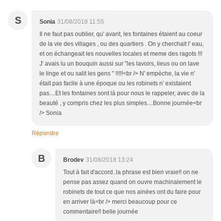
S
Sonia
31/08/2018 11:55
Il ne faut pas oublier, qu' avant, les fontaines étaient au coeur
de la vie des villages , ou des quartiers . On y cherchait l' eau,
et on échangeait les nouvelles locales et meme des ragots !!!
J' avais lu un bouquin aussi sur "les lavoirs, lieus ou on lave
le linge et ou salit les gens " !!!!!<br /> N' empèche, la vie n'
était pas facile à une époque ou les robinets n' existaient
pas....Et les fontaines sont là pour nous le rappeler, avec de la
beauté , y compris chez les plus simples....Bonne journée<br
/> Sonia
Répondre
B
Brodev
31/08/2018 13:24
Tout à fait d'accord..la phrase est bien vraie!! on ne
pense pas assez quand on ouvre machinalement le
robinets de tout ce que nos ainées ont du faire pour
en arriver là<br /> merci beaucoup pour ce
commentaire!! belle journée