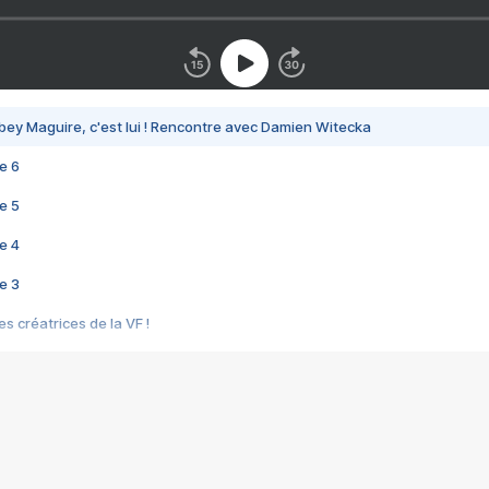
bey Maguire, c'est lui ! Rencontre avec Damien Witecka
e 6
e 5
e 4
e 3
s créatrices de la VF !
e 2
e 1
e Mektoub My Love arrive enfin ! Rencontre avec Shaïn Boumedine et Sal
i : après Toni en famille