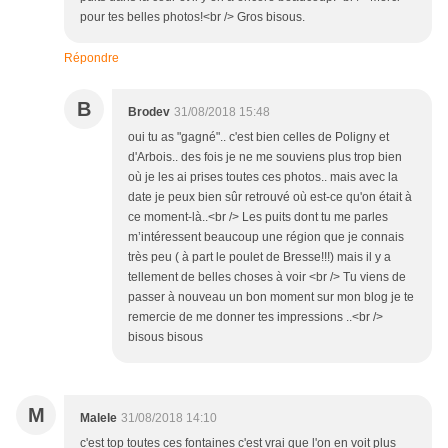
pour tes belles photos!<br /> Gros bisous.
Répondre
B
Brodev
31/08/2018 15:48
oui tu as "gagné".. c'est bien celles de Poligny et
d'Arbois.. des fois je ne me souviens plus trop bien
où je les ai prises toutes ces photos.. mais avec la
date je peux bien sûr retrouvé où est-ce qu'on était à
ce moment-là..<br /> Les puits dont tu me parles
m’intéressent beaucoup une région que je connais
très peu ( à part le poulet de Bresse!!!) mais il y a
tellement de belles choses à voir <br /> Tu viens de
passer à nouveau un bon moment sur mon blog je te
remercie de me donner tes impressions ..<br />
bisous bisous
M
Malele
31/08/2018 14:10
c'est top toutes ces fontaines c'est vrai que l'on en voit plus