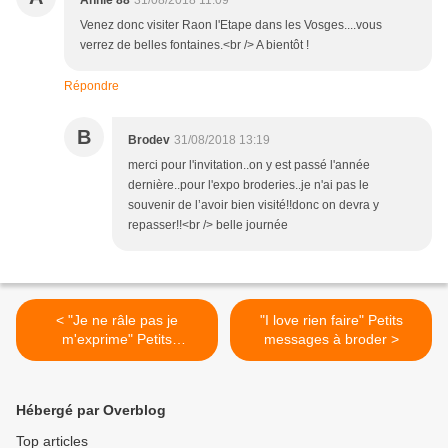
Annie 88
31/08/2018 11:09
Venez donc visiter Raon l'Etape dans les Vosges....vous
verrez de belles fontaines.<br /> A bientôt !
Répondre
B
Brodev
31/08/2018 13:19
merci pour l'invitation..on y est passé l'année
dernière..pour l'expo broderies..je n'ai pas le
souvenir de l’avoir bien visité!!donc on devra y
repasser!!<br /> belle journée
< "Je ne râle pas je
"I love rien faire" Petits
m'exprime" Petits
messages à broder >
messages à broder
Hébergé par Overblog
Top articles