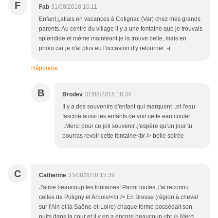
F
Fab
31/08/2018 16:11
Enfant j,allais en vacances à Cotignac (Var) chez mes grands
parents. Au centre du village il y a une fontaine que je trouvais
splendide et même mainteant je la trouve belle, mais en
photo car je n'ai plus eu l'occasion d'y retourner :-(
Répondre
B
Brodev
31/08/2018 18:34
Il y a des souvenirs d'enfant qui marquent ..et l'eau
fascine aussi les enfants de voir cette eau couler
..Merci pour ce joli souvenir..j'espère qu'un jour tu
pourras revoir cette fontaine<br /> belle soirée
C
Catherine
31/08/2018 15:39
J'aime beaucoup les fontaines! Parmi toutes, j'ai reconnu
celles de Poligny et Arbois!<br /> En Bresse (région à cheval
sur l'Ain et la Saône-et-Loire) chaque ferme possédait son
puits dans la cour et il y en a encore beaucoup.<br /> Merci