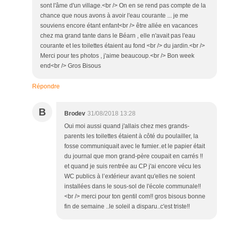
sont l'âme d'un village.<br /> On en se rend pas compte de la
chance que nous avons à avoir l'eau courante ... je me
souviens encore étant enfant<br /> être allée en vacances
chez ma grand tante dans le Béarn , elle n'avait pas l'eau
courante et les toilettes étaient au fond <br /> du jardin.<br />
Merci pour tes photos , j'aime beaucoup.<br /> Bon week
end<br /> Gros Bisous
Répondre
B
Brodev
31/08/2018 13:28
Oui moi aussi quand j'allais chez mes grands-
parents les toilettes étaient à côté du poulailler, la
fosse communiquait avec le fumier..et le papier était
du journal que mon grand-père coupait en carrés !!
et quand je suis rentrée au CP j'ai encore vécu les
WC publics à l’extérieur avant qu'elles ne soient
installées dans le sous-sol de l'école communale!!
<br /> merci pour ton gentil com!! gros bisous bonne
fin de semaine ..le soleil a disparu..c'est triste!!