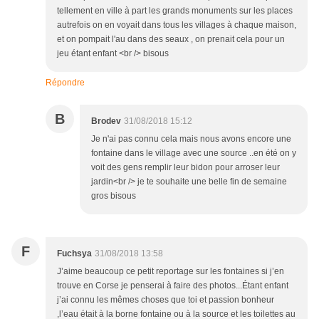
tellement en ville à part les grands monuments sur les places
autrefois on en voyait dans tous les villages à chaque maison,
et on pompait l'au dans des seaux , on prenait cela pour un
jeu étant enfant <br /> bisous
Répondre
B
Brodev
31/08/2018 15:12
Je n'ai pas connu cela mais nous avons encore une
fontaine dans le village avec une source ..en été on y
voit des gens remplir leur bidon pour arroser leur
jardin<br /> je te souhaite une belle fin de semaine
gros bisous
F
Fuchsya
31/08/2018 13:58
J’aime beaucoup ce petit reportage sur les fontaines si j’en
trouve en Corse je penserai à faire des photos...Étant enfant
j’ai connu les mêmes choses que toi et passion bonheur
,l’eau était à la borne fontaine ou à la source et les toilettes au