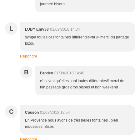
journée bisous
L
LUBY Emy38
01/09/2018 14:34
sympa toutes ces fontaines différentes<br /> merci du partage
bizou
Répondre
B
Brodev
01/09/2018 14:48
c'est vrai qu'elles sont toutes différentes!! merci de
ton passage gros gros bisous et bon weekend
C
Couson
01/09/2018 13:54
En Provence nous avons de très belles fontaines , bien
moussues. Bises
Répondre