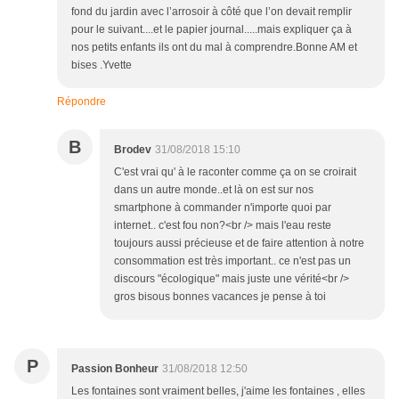
fond du jardin avec l’arrosoir à côté que l’on devait remplir
pour le suivant....et le papier journal.....mais expliquer ça à
nos petits enfants ils ont du mal à comprendre.Bonne AM et
bises .Yvette
Répondre
B
Brodev
31/08/2018 15:10
C'est vrai qu' à le raconter comme ça on se croirait
dans un autre monde..et là on est sur nos
smartphone à commander n'importe quoi par
internet.. c'est fou non?<br /> mais l'eau reste
toujours aussi précieuse et de faire attention à notre
consommation est très important.. ce n'est pas un
discours "écologique" mais juste une vérité<br />
gros bisous bonnes vacances je pense à toi
P
Passion Bonheur
31/08/2018 12:50
Les fontaines sont vraiment belles, j'aime les fontaines , elles