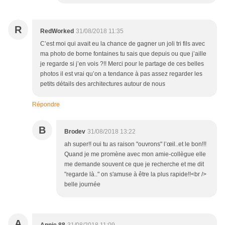
R
RedWorked
31/08/2018 11:35
C’est moi qui avait eu la chance de gagner un joli tri fils avec
ma photo de borne fontaines tu sais que depuis ou que j’aille
je regarde si j’en vois ?!! Merci pour le partage de ces belles
photos il est vrai qu’on a tendance à pas assez regarder les
petits détails des architectures autour de nous
Répondre
B
Brodev
31/08/2018 13:22
ah super!! oui tu as raison "ouvrons" l’œil..et le bon!!!
Quand je me promène avec mon amie-collègue elle
me demande souvent ce que je recherche et me dit
"regarde là.." on s'amuse à être la plus rapide!!<br />
belle journée
A