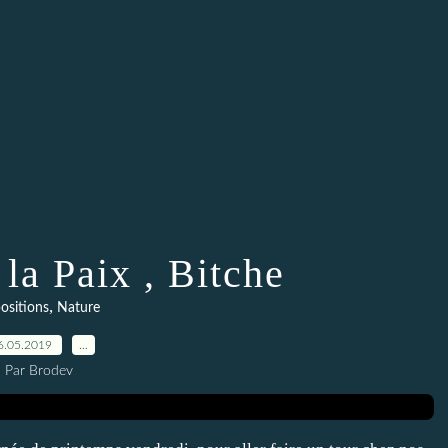
 la Paix , Bitche
,
ositions
Nature
6.05.2019
…
Par Brodev