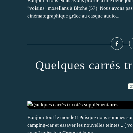
Bonjour à tous Nous avons profité d'une belle jour
"voisins" mosellans à Bitche (57). Nous avons passé
cinématographique grâce au casque audio...
Quelques carrés t
2
Bonjour tout le monde!! Puisque nous sommes sortis
camping-car et essayer les nouvelles teintes .. ( v
avec Louise à la Grange à laine...