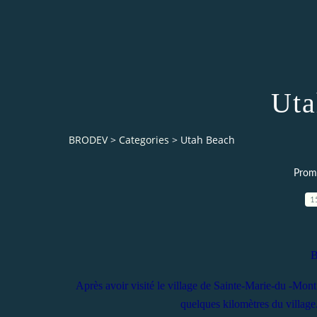
Uta
BRODEV
>
Categories
>
Utah Beach
Prom
1
B
Après avoir visité le village de Sainte-Marie-du -Mon
quelques kilomètres du villag