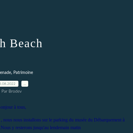
h Beach
,
enade
Patrimoine
5.08.2022
…
Par Brodev
onjour à tous,
t , nous nous installons sur le parking du musée du Débarquement à
e.Nous y resterons jusqu'au lendemain matin