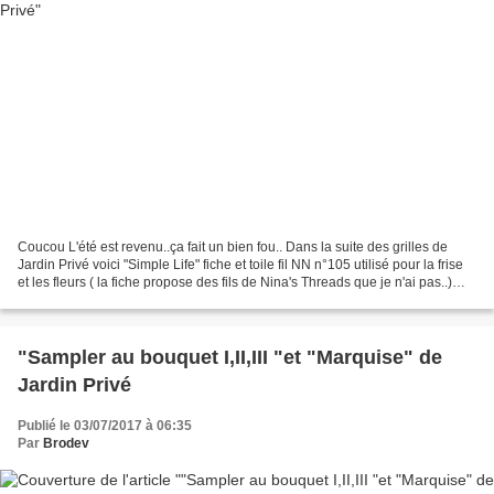
Coucou L'été est revenu..ça fait un bien fou.. Dans la suite des grilles de
Jardin Privé voici "Simple Life" fiche et toile fil NN n°105 utilisé pour la frise
et les fleurs ( la fiche propose des fils de Nina's Threads que je n'ai pas..)
toile la grille...
"Sampler au bouquet I,II,III "et "Marquise" de
Jardin Privé
Publié le 03/07/2017 à 06:35
Par
Brodev