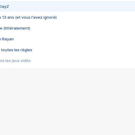
 DayZ
 a 13 ans (et vous l'avez ignoré)
e (littéralement)
im Rayan
 toutes les règles
s les jeux vidéo
us choquant de Rockstar ? - Le scandale BULLY
e plus moche de Steam
du RÊVE tourne au CAUCHEMAR
pendant 8 heures
it… à tort
umiliés par un jeu vidéo