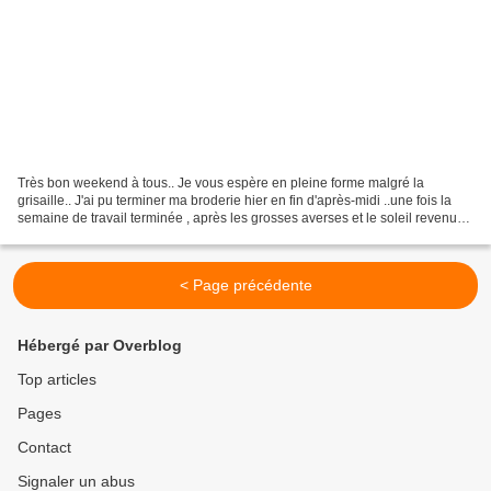
Très bon weekend à tous.. Je vous espère en pleine forme malgré la
grisaille.. J'ai pu terminer ma broderie hier en fin d'après-midi ..une fois la
semaine de travail terminée , après les grosses averses et le soleil revenu
..juste le temps de faire les...
< Page précédente
Hébergé par Overblog
Top articles
Pages
Contact
Signaler un abus