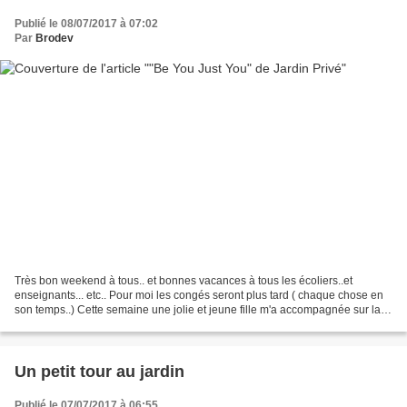
Publié le 08/07/2017 à 07:02
Par
Brodev
Très bon weekend à tous.. et bonnes vacances à tous les écoliers..et
enseignants... etc.. Pour moi les congés seront plus tard ( chaque chose en
son temps..) Cette semaine une jolie et jeune fille m'a accompagnée sur la
toile voici "Be You Just You"..Même...
Un petit tour au jardin
Publié le 07/07/2017 à 06:55