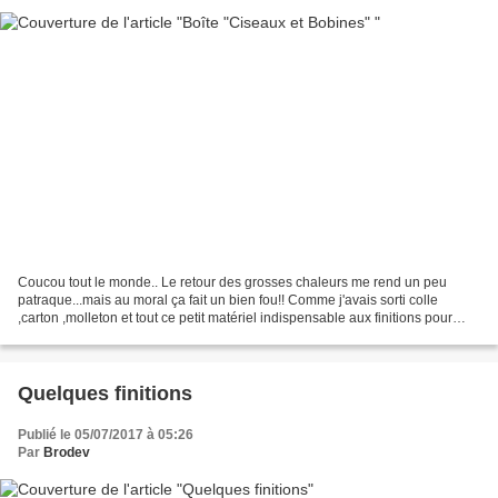
Coucou tout le monde.. Le retour des grosses chaleurs me rend un peu
patraque...mais au moral ça fait un bien fou!! Comme j'avais sorti colle
,carton ,molleton et tout ce petit matériel indispensable aux finitions pour
mes trois "demoiselles" Couleur...
Quelques finitions
Publié le 05/07/2017 à 05:26
Par
Brodev