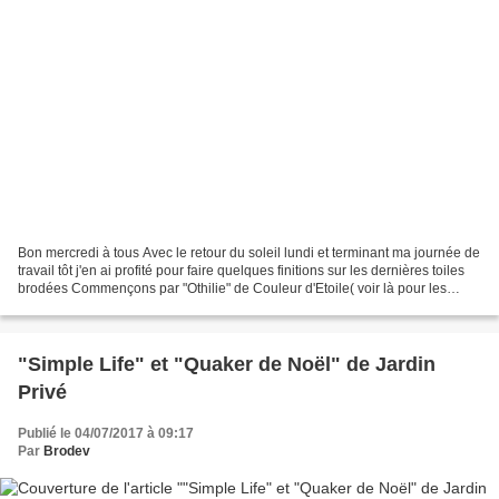
Bon mercredi à tous Avec le retour du soleil lundi et terminant ma journée de
travail tôt j'en ai profité pour faire quelques finitions sur les dernières toiles
brodées Commençons par "Othilie" de Couleur d'Etoile( voir là pour les
détails) toile collée...
"Simple Life" et "Quaker de Noël" de Jardin
Privé
Publié le 04/07/2017 à 09:17
Par
Brodev