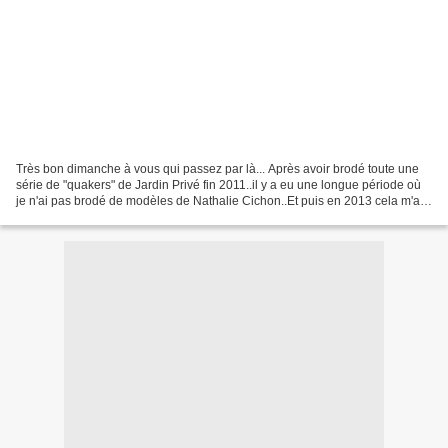
Très bon dimanche à vous qui passez par là... Après avoir brodé toute une
série de "quakers" de Jardin Privé fin 2011..il y a eu une longue période où
je n'ai pas brodé de modèles de Nathalie Cichon..Et puis en 2013 cela m'a
repris...Une série de 4 grilles...