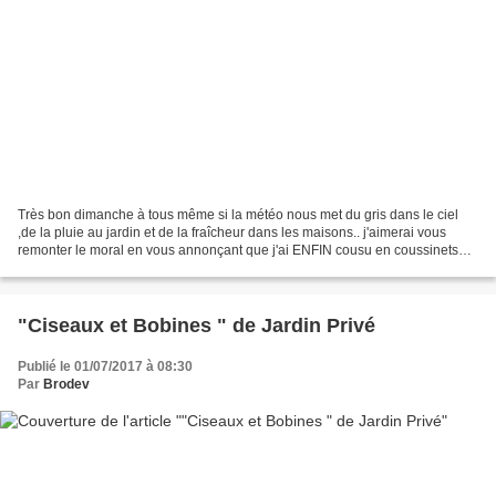
Très bon dimanche à tous même si la météo nous met du gris dans le ciel
,de la pluie au jardin et de la fraîcheur dans les maisons.. j'aimerai vous
remonter le moral en vous annonçant que j'ai ENFIN cousu en coussinets
les 4 saisons de "Je suis au jardin"...
"Ciseaux et Bobines " de Jardin Privé
Publié le 01/07/2017 à 08:30
Par
Brodev