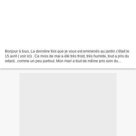
Bonjour à tous, La dernière fois que je vous est emmenés au jardin c'était le
15 avril ( voir ici) . Ce mois de mai a été très froid, très humide, tout a pris du
retard.. comme un peu partout .Mon mari a tout de même pris soin du
jardin..et j'ai fait...