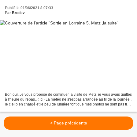
Publié le 01/06/2021 à 07:33
Par
Brodev
Bonjour, Je vous propose de continuer la visite de Metz, je vous avais quittés
à l'heure du repas.. ( ici) La météo ne s'est pas arrangée au fil de la journée ,
le ciel bien chargé et le peu de lumière font que mes photos ne sont pas très
belles. Nous...
< Page précédente