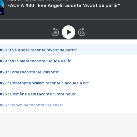
FACE A #30 : Eve Angeli raconte "Avant de partir"
#30 : Eve Angeli raconte "Avant de partir"
#29 : MC Solaar raconte "Bouge de là"
28 : Lorie raconte "Je vais vite"
#27 : Christophe Willem raconte "Jacques a dit"
#26 : Chimène Badi raconte "Entre nous"
#25 : Indochine raconte "3e sexe"
#24 : Zaho raconte "C'est chelou"
#23 : Patrick Bruel raconte "Au café des délices"