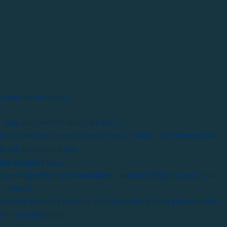
x pour tous les goûts..
e vous aura peut-être donné des idées...
ous ces animaux qui vont hiberner bien au chaud ...c'est vraiment pas
je vais prendre patience..
nne semaine à tous..
fo que Chatperleur m'a communiquée ..ainsi que Brigitte ( merci à vous
deux!!)
 end et le week end prochain..pour plus d'info je vous propose d'aller
ffiche et le programme