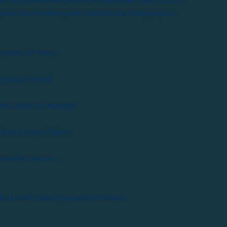
azine de novembre (arrivé hier dans ma boîte) propose..
endrier de l'avent..
paysage hivernal
d'un couple de mésanges
lleux paysage d'hiver..
ussin de maisons ..
 la vallée Suisse typique de ces motifs..