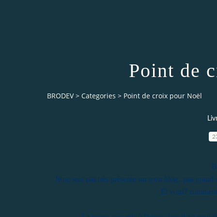
Point de 
BRODEV
>
Categories
>
Point de croix pour Noël
Liv
2
B
Je ne suis pas très présente sur mon blog.. pas grand 
Et vous? comment a
Le temps s'est mis à l'hiver alors il est peut-ê