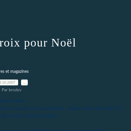
croix pour Noël
res et magazines
3.10.2007
…
Par brodev
onjour à tous..
chose à vous dire ni à vous montrer....mais je brode..donc tout va!!
llez-vous? j'espère très bien!!
tre temps de penser à Noël et à cette saison froide..brrrr!!..