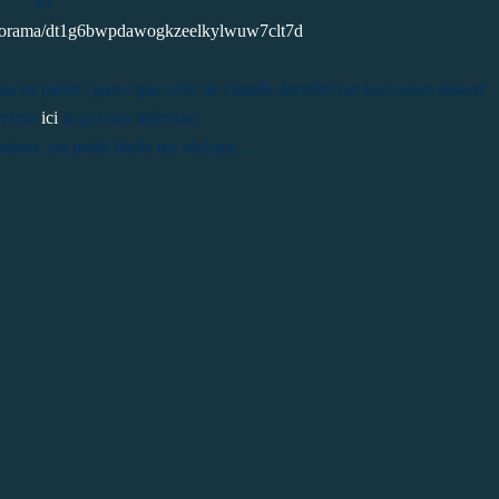
ici
porama/dt1g6bwpdawogkzeelkylwuw7clt7d
 en parler...parce que celle de l'année dernière sur les coeurs étaient
revoir
ici
si ça vous intéresse
laisser..ma petite étoile me réclame....