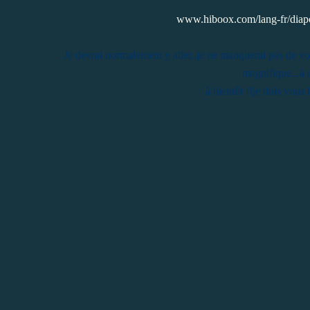
www.hiboox.com/lang-fr/dia
Je devrai normalement y aller..je ne manquerai pas de vous
magnifique...à 
à bientôt !!je dois vous 