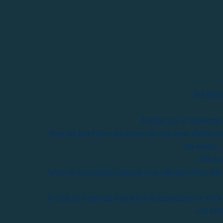
des bijou
J'espère que ce feuilletag
Pour ma part l'hiver me donne très très envie d'imiter t
ma saison... 
Très bo
Avant de vous quitter j'aimerai vous faire part d'une in
il s'agit de l'expo qui aura lieu à Kutzenhausen ce week
voir l'a