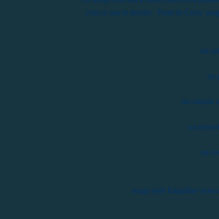
c'est ce que le dernier Point de Croix mag
un cal
un 
un coussin 
un mervei
un co
rouge style Engadine=nom de