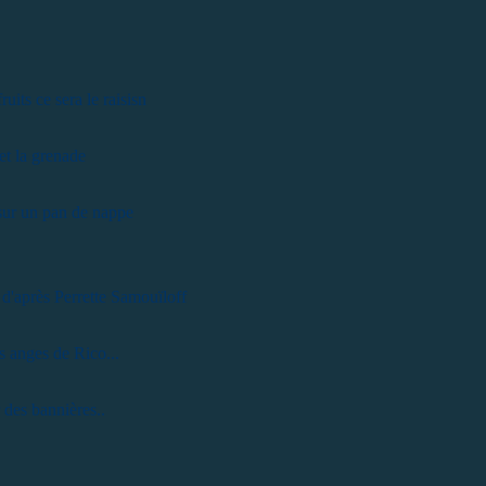
ruits ce sera le raisisn
et la grenade
sur un pan de nappe
 d'après Perrette Samouïloff
s anges de Rico...
 des bannières..