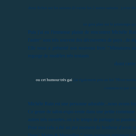
deux fiches sur les saisons (il existe les 2 autres saisons ..) avec 
un gros plan sur le printemps que j
Puis j'ai eu l'immense plaisir de rencontrer Michèle Rai
l'autre" sont très souvent des découvertes de pays , de r
Elle nous a présenté son nouveau livre "Miniatures au 
regorge de modèles très tentants
dont cett
ou cet humour très gai
j'ai également pris un kit "Hiver nordi
commencer par celui-
Michèle Rain est une personne adorable...nous avons bien
Ce genre de salon-expo-vente dans une petite commune loi
autres très ouvertes..on a le temps de partager sa passion.
Pour moi cela a été un pur moment de bonheur d'avoir pu
Dans" Mains & Merveilles " nous pouvons retrouver leurs 