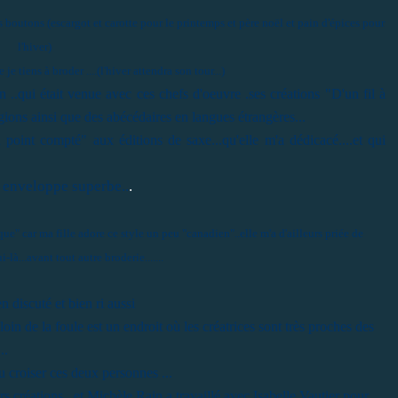
des boutons (escargot et carotte pour le printemps et père noël et pain d'épices pour
l'hiver)
e tiens à broder ....(l'hiver attendra son tour...)
n ..qui était venue avec ces chefs d'oeuvre .ses créations "D'un fil à
égions ainsi que des abécédaires en langues étrangères...
point compté" aux éditions de saxe...qu'elle m'a dédicacé....et qui
e enveloppe superbe..
.
que" car ma fille adore ce style un peu "canadien"..elle m'a d'ailleurs priée de
là...avant tout autre broderie.......
 discuté et bien ri aussi
n de la foule est un endroit où les créatrices sont très proches des
..
 croiser ces deux personnes ...
créations...et Michèle Rain a travaillé avec Isabelle Vautier pour