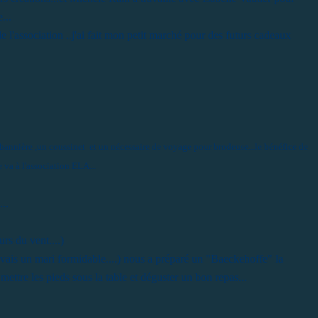
...
e l'association ..j'ai fait mon petit marché pour des futurs cadeaux
e bannière ,un coussinet et un nécessaire de voyage pour brodeuse...le bénéfice de
e va à l'association ELA...
..
rs du vent....)
avais un mari formidable....) nous a préparé un "Baeckehoffe" la
 mettre les pieds sous la table et déguster un bon repas...