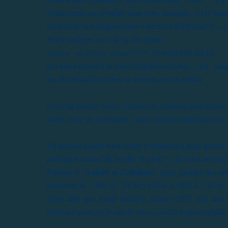
d'alsacienne est réveillée dans cette boutique...Et la dame 
du fond de son magasin (une caverne d'Ali Baba!!!).....U
Voici quelques vues de sa devanture
Et voici mes achats
admirez ....en fil kelsh...j'adore!!!!!!!!!
des toiles teintes à la main marbrées en beige , vert , jaun
des fisl Waterlilies (dont le fameux coloris kelsh)
et un kit dont je rêvais...j'adore ces maisons alsacienne
stade "tiroir de commode.." mais tout de suite dans mes 
En général quand nous allons à Strasbourg nous garons l
parking et avons fait la ville "à pieds" ...du nord au centre
Passage à
"Loisirs et Créations"
pour profiter des so
passaient de - 50% à - 70 %!!! celles à -30% à - 50 %...J
(dont déjà une mardi dernier)...l'année 2007 sera une 
enfantins pour ces bouts de chou...ça fait toujours plaisir.