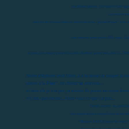
un album photo...j'ai trouvé l'idée gén
un couvre car
une petite trousse dans ce nouveau tissu "géométrique" avec un 
une trousse pour petite fille sage...(
et puis j'ai craqué pour de la toile étamine jaune très pâle ( à -70%
Notre téléphone rend l'âme..il a la manie de couper la co
passer à la
Fnac
..en choisir un nouveau...
et bien sûr je n'ai pas pu résister de passer au rayon livr
n'y était pas encore...Alors voici ce que j'ai pris...
"Jardin secret au point d
des magnifiques coquelicots m'ont fait 
"Maison SAJOU point de croix 