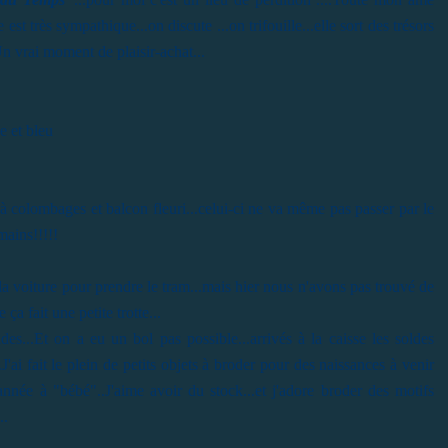
est très sympathique...on discute ...on trifouille...elle sort des trésors
n vrai moment de plaisir-achat...
e et bleu
s à colombages et balcon fleuri...celui-ci ne va même pas passer par le
mains!!!!!
a voiture pour prendre le tram...mais hier nous n'avons pas trouvé de
 ça fait une petite trotte...
ldes...Et on a eu un bol pas possible...arrivés à la caisse les soldes
'ai fait le plein de petits objets à broder pour des naissances à venir
année à "bébé"..J'aime avoir du stock...et j'adore broder des motifs
..