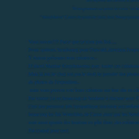
des reprises des cartons et des
"Monogrammes au point de croix "
de
I
"Abécédaires" Carnet de point de croix chez Mango pratique..
Vous suivez??? Parce que ce n'est pas fini.....
Nous quittons Strasbourg pour Ostwald..direction l'expo-
Y étaient présentes trois créatrices...
D'abord
Martine Kreydenweiss
avec toutes ces créations
Mais là zut de chez zut pas le droit de prendre des photos
de photos de l'exposition...
mais vous pouvez voir leurs créations sur leur site en cli
Par contre j'ai eu beaucoup de bonheur à discuter avec F
c'est une personne très sympathique souriante accueillante
beaucoup les fils Waterlilies de Caron ainsi que les Needl
sont aussi ajoutés des boutons en pâte fimo ,des créatio
J'ai craqué pour ceci