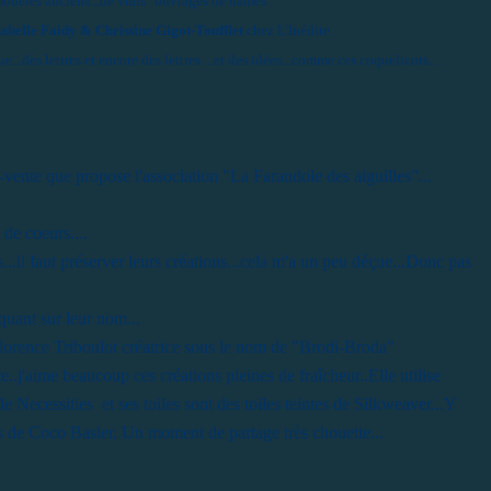
 modèles anciens...de vrais "ouvrages de dames"
sabelle Faidy & Christine Gigot-Toufflet
chez L'Inédite
.des lettres et encore des lettres ...et des idées...comme ces coquelicots...
vente que propose l'association "La Farandole des aiguilles"...
 de coeurs....
...il faut préserver leurs créations...cela m'a un peu déçue...Donc pas
quant sur leur nom...
lorence Triboulot créatrice sous le nom de
"Brodi-Broda"
..j'aime beaucoup ces créations pleines de fraîcheur..Elle utilise
e Necessities et ses toiles sont des toiles teintes de Silkweaver...Y
ns de Coco Basler. Un moment de partage très chouette...