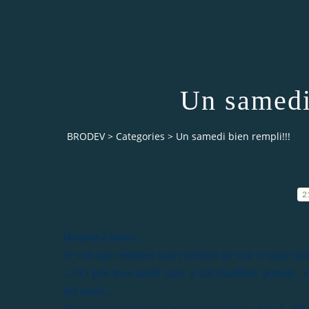
Un samedi
BRODEV
>
Categories
>
Un samedi bien rempli!!!
2
Bonjour à toutes...
Je vois que certaines sont curieuses de voir ce pour quoi j
...!!Et puis mon gentil mari a fait chauffeur, porteur , c
des maris....
Nous avons commencé notre promenade chez
" Fil 