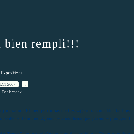
 bien rempli!!!
Expositions
1.01.2007
…
Par brodev
'ai craqué...Et bien je n'ai pas été très sage ni raisonnable...tant pis
onseiller et banquier...Quand je vous disais que j'avais le plus gentil
du Temps"
...pour moi c'est un lieu de perdition ....Toute mon âme