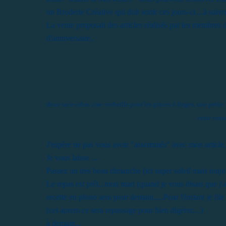
un Broderie Créative qui doit sortir ces jours-ci....à suivre
La vente proposait des articles réalisés par les membres d
d'anniversaire..
deux sacs-cabas ,une corbeille pour les pinces à linges, une petit
cette vent
J'espère ne pas vous avoir "assommés" avec mon article..
Je vous laisse ....
Passez un très beau dimanche (ici super soleil mais toujou
Le repas est prêt...mon mari (quand je vous disais que j'
recette en photo sera pour demain.....Pour l'instant je file
(cet aprem ce sera repassage pour bien digérer....)
à demain...