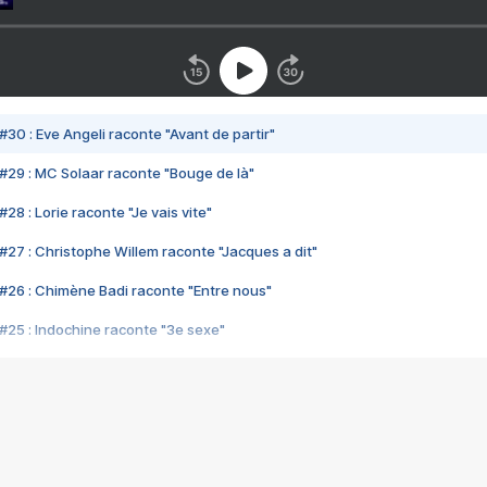
#30 : Eve Angeli raconte "Avant de partir"
#29 : MC Solaar raconte "Bouge de là"
28 : Lorie raconte "Je vais vite"
#27 : Christophe Willem raconte "Jacques a dit"
#26 : Chimène Badi raconte "Entre nous"
#25 : Indochine raconte "3e sexe"
#24 : Zaho raconte "C'est chelou"
#23 : Patrick Bruel raconte "Au café des délices"
#22 : Kyo raconte "Le chemin"
#21 : Nolwenn Leroy raconte "Cassé"