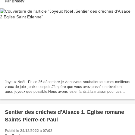
Par
Brodev
Joyeux Noël.. En ce 25 décembre je viens vous souhaiter tous mes meilleurs
vœux de joie , paix et espoir J''espère que vous avez passé un réveillon
aussi joyeux que possible.Nous avons les enfants à la maison pour ces
jours de fêtes et c'est un vrai plaisir...
Sentier des crèches d'Alsace 1. Eglise romane
Saints Pierre-et-Paul
Publié le 24/12/2022 à 07:02