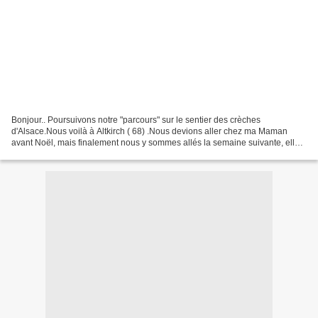
Bonjour.. Poursuivons notre "parcours" sur le sentier des crèches
d'Alsace.Nous voilà à Altkirch ( 68) .Nous devions aller chez ma Maman
avant Noël, mais finalement nous y sommes allés la semaine suivante, elle
était encore bien prise ( bronchite), c'est...