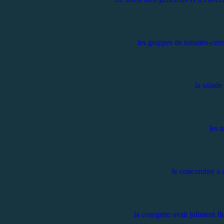
les grappes de tomates-ceris
la salade 
les t
le concombre a u
la courgette avait joliment fle