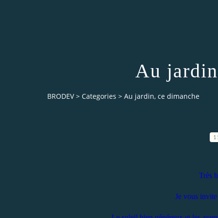
Au jardi
BRODEV
>
Categories
>
Au jardin, ce dimanche
1
Très b
Je vous invit
Le soleil bien généreux et les aver