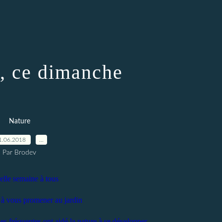
n, ce dimanche
Nature
1.06.2018
…
Par Brodev
elle semaine à tous
e à vous promener au jardin
ses fréquentes ont aidé la nature à se développer