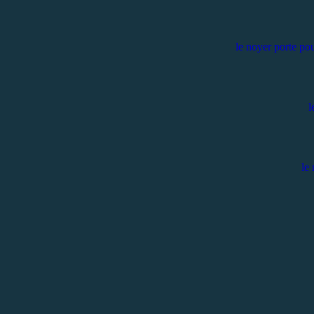
le noyer porte po
l
le 