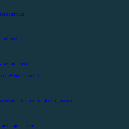
les pommiers
le mirabellier
iguier tout "bébé"
s dépêchée de cueillir
fraises et cerises pour un dessert gourmand
que l'orage n'arrive