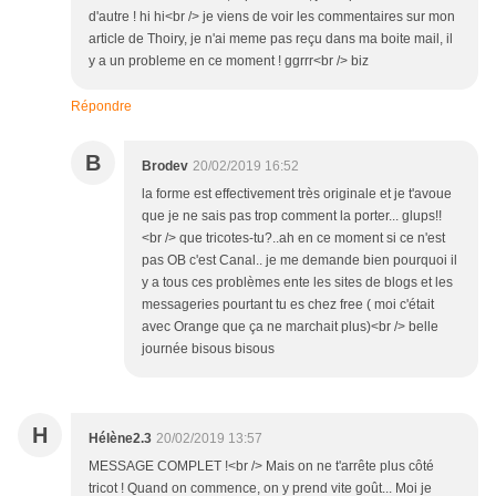
d'autre ! hi hi<br /> je viens de voir les commentaires sur mon
article de Thoiry, je n'ai meme pas reçu dans ma boite mail, il
y a un probleme en ce moment ! ggrrr<br /> biz
Répondre
B
Brodev
20/02/2019 16:52
la forme est effectivement très originale et je t'avoue
que je ne sais pas trop comment la porter... glups!!
<br /> que tricotes-tu?..ah en ce moment si ce n'est
pas OB c'est Canal.. je me demande bien pourquoi il
y a tous ces problèmes ente les sites de blogs et les
messageries pourtant tu es chez free ( moi c'était
avec Orange que ça ne marchait plus)<br /> belle
journée bisous bisous
H
Hélène2.3
20/02/2019 13:57
MESSAGE COMPLET !<br /> Mais on ne t'arrête plus côté
tricot ! Quand on commence, on y prend vite goût... Moi je