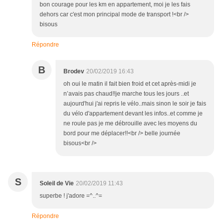
bon courage pour les km en appartement, moi je les fais
dehors car c'est mon principal mode de transport !<br />
bisous
Répondre
B
Brodev
20/02/2019 16:43
oh oui le matin il fait bien froid et cet après-midi je
n’avais pas chaud!!je marche tous les jours ..et
aujourd'hui j'ai repris le vélo..mais sinon le soir je fais
du vélo d'appartement devant les infos..et comme je
ne roule pas je me débrouille avec les moyens du
bord pour me déplacer!!<br /> belle journée
bisous<br />
S
Soleil de Vie
20/02/2019 11:43
superbe ! j'adore =^..^=
Répondre