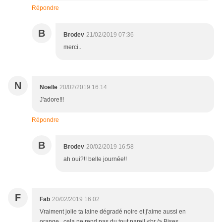
Répondre
B
Brodev
21/02/2019 07:36
merci..
N
Noëlle
20/02/2019 16:14
J'adore!!!
Répondre
B
Brodev
20/02/2019 16:58
ah oui?!! belle journée!!
F
Fab
20/02/2019 16:02
Vraiment jolie ta laine dégradé noire et j'aime aussi en
orange , cela ne rend pas du tout pareil <br /> Bises