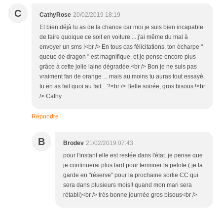
C
CathyRose
20/02/2019 18:19
Et bien déjà tu as de la chance car moi je suis bien incapable
de faire quoique ce soit en voiture ... j'ai même du mal à
envoyer un sms !<br /> En tous cas félicitations, ton écharpe "
queue de dragon " est magnifique, et je pense encore plus
grâce à cette jolie laine dégradée.<br /> Bon je ne suis pas
vraiment fan de orange ... mais au moins tu auras tout essayé,
tu en as fait quoi au fait ...?<br /> Belle soirée, gros bisous !<br
/> Cathy
Répondre
B
Brodev
21/02/2019 07:43
pour l'instant elle est restée dans l'état..je pense que
je continuerai plus tard pour terminer la pelote ( je la
garde en "réserve" pour la prochaine sortie CC qui
sera dans plusieurs mois!! quand mon mari sera
rétabli)<br /> très bonne journée gros bisous<br />