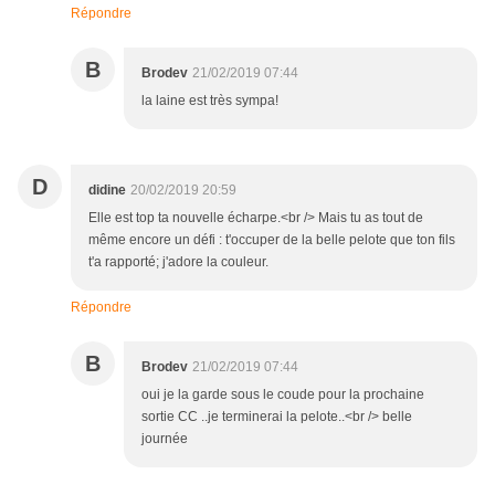
Répondre
B
Brodev
21/02/2019 07:44
la laine est très sympa!
D
didine
20/02/2019 20:59
Elle est top ta nouvelle écharpe.<br /> Mais tu as tout de
même encore un défi : t'occuper de la belle pelote que ton fils
t'a rapporté; j'adore la couleur.
Répondre
B
Brodev
21/02/2019 07:44
oui je la garde sous le coude pour la prochaine
sortie CC ..je terminerai la pelote..<br /> belle
journée