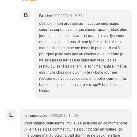
B
Brodev
20/02/2019 16:57
c'est bien mon gros soucis il faut que mes mains
soient occupées à quelque chose.. quand j'étais plus
jeune je tricotais en lisant ..et quand j'étais lycéenne
entre la station de bus et mon lycée je tricotais en
marchant ,ma copine me tenait la pelote ...!! voilà
pourquoi je ne vais pas au cinéma ou au théâtre je
ne sais pas rester assise sans rien faire ( et les
restau ou les fêtes de famille sont ma hantise.. même
être invité chez quelqu'un!!)<br /> belle journée
j'espère que vous avez passé une belle journée.. j'ai
hâte de lire la suite de votre voyage!!<br /> bisous
bisous
L
lemagdevero
20/02/2019 14:00
c'est original cette forme, moi aussi je tricote en ce moment<br
/> je ne sais pas comment tu fais pour tricoter en voiture, ça
me donne mal au cœur, à part dormir, je ne peux rien faire