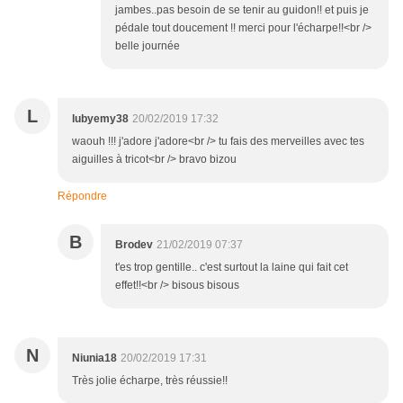
jambes..pas besoin de se tenir au guidon!! et puis je
pédale tout doucement !! merci pour l'écharpe!!<br />
belle journée
L
lubyemy38
20/02/2019 17:32
waouh !!! j'adore j'adore<br /> tu fais des merveilles avec tes
aiguilles à tricot<br /> bravo bizou
Répondre
B
Brodev
21/02/2019 07:37
t'es trop gentille.. c'est surtout la laine qui fait cet
effet!!<br /> bisous bisous
N
Niunia18
20/02/2019 17:31
Très jolie écharpe, très réussie!!