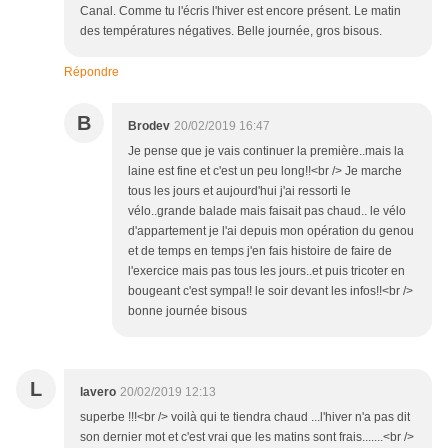
Canal. Comme tu l'écris l'hiver est encore présent. Le matin
des températures négatives. Belle journée, gros bisous.
Répondre
B
Brodev
20/02/2019 16:47
Je pense que je vais continuer la première..mais la
laine est fine et c'est un peu long!!<br /> Je marche
tous les jours et aujourd'hui j'ai ressorti le
vélo..grande balade mais faisait pas chaud.. le vélo
d'appartement je l'ai depuis mon opération du genou
et de temps en temps j'en fais histoire de faire de
l'exercice mais pas tous les jours..et puis tricoter en
bougeant c'est sympa!! le soir devant les infos!!<br />
bonne journée bisous
L
lavero
20/02/2019 12:13
superbe !!!<br /> voilà qui te tiendra chaud ...l'hiver n'a pas dit
son dernier mot et c'est vrai que les matins sont frais.......<br />