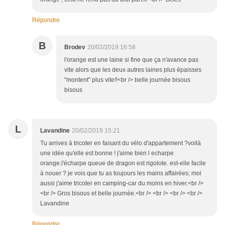
Répondre
B
Brodev
20/02/2019 16:58
l'orange est une laine si fine que ça n'avance pas
vite alors que les deux autres laines plus épaisses
"montent" plus vite!!<br /> belle journée bisous
bisous
L
Lavandine
20/02/2019 15:21
Tu arrives à tricoter en faisant du vélo d'appartement ?voilà
une idée qu'elle est bonne ! j'aime bien l echarpe
orange.l'écharpe queue de dragon est rigolote. est-elle facile
à nouer ? je vois que tu as toujours les mains affairées; moi
aussi j'aime tricoter en camping-car du moins en hiver.<br />
<br /> Gros bisous et belle journée.<br /> <br /> <br /> <br />
Lavandine
Répondre