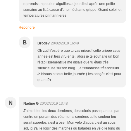
reprends un peu les aiguilles aujourd'hui après une petite
semaine au lit à cause d'une méchante grippe. Grand soleil et
températures printannières
Répondre
B
Brodev
20/02/2019 16:49
Oh zut!! j'espère que tu vas mieux!! cette grippe cette
année est très virulente.. alors je te souhaite un bon
rétablissement!! je me disais que tu étais très
silencieuse sur ton blog .. je t'embrasse très fort!!<br
/> bisous bisous belle journée ( les congés c'est pour
quand?)
N
Nadine G
20/02/2019 13:48
J'aime bien les deux dernières, des coloris passepartout, par
contre en portant des vêtements sombres celle couleur feu
serait superbe, c'est à oser. Mon vélo d'appart. est au sous
sol, ici j'ai le loisir des marches ou balades en vélo le long du