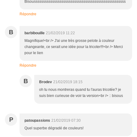
Bisoussssssssssssssssssssssssssssssssssssssssssssssssss
Répondre
B
barbibouille
21/02/2019 11:22
Magnifique!<br /> J'ai une très grosse pelote à couleur
changeante, ce serait une idée pour la tricoter!!!<br /> Merci
pour le lien
Répondre
B
Brodev
21/02/2019 18:15
oh tu nous montreras quand tu l'auras tricotée? je
suis bien curieuse de voir ta version<br /> :: bisous
P
patoupassions
21/02/2019 07:30
Quel superbe dégradé de couleurs!