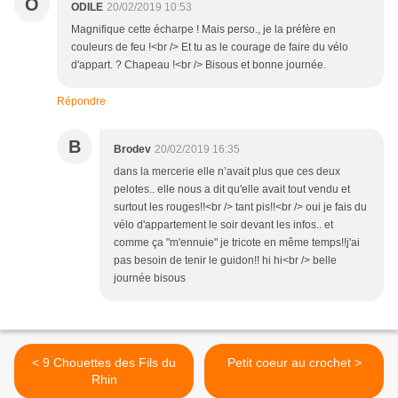
O
ODILE
20/02/2019 10:53
Magnifique cette écharpe ! Mais perso., je la préfère en
couleurs de feu !<br /> Et tu as le courage de faire du vélo
d'appart. ? Chapeau !<br /> Bisous et bonne journée.
Répondre
B
Brodev
20/02/2019 16:35
dans la mercerie elle n’avait plus que ces deux
pelotes.. elle nous a dit qu'elle avait tout vendu et
surtout les rouges!!<br /> tant pis!!<br /> oui je fais du
vélo d'appartement le soir devant les infos.. et
comme ça "m'ennuie" je tricote en même temps!!j'ai
pas besoin de tenir le guidon!! hi hi<br /> belle
journée bisous
< 9 Chouettes des Fils du
Petit coeur au crochet >
Rhin