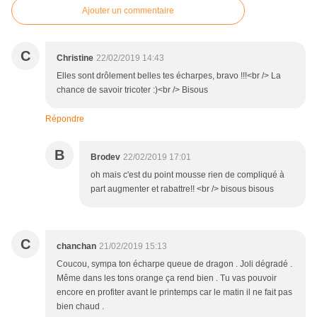
Ajouter un commentaire
C
Christine
22/02/2019 14:43
Elles sont drôlement belles tes écharpes, bravo !!!<br /> La
chance de savoir tricoter :)<br /> Bisous
Répondre
B
Brodev
22/02/2019 17:01
oh mais c'est du point mousse rien de compliqué à
part augmenter et rabattre!! <br /> bisous bisous
C
chanchan
21/02/2019 15:13
Coucou, sympa ton écharpe queue de dragon . Joli dégradé .
Même dans les tons orange ça rend bien . Tu vas pouvoir
encore en profiter avant le printemps car le matin il ne fait pas
bien chaud .