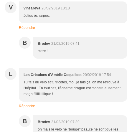
V
vinsareva
20/02/2019 18:18
Jolies écharpes.
Répondre
B
Brodev
21/02/2019 07:41
merci!!
L
Les Créations d'Amélie Coquelicot
20/02/2019 17:54
Tu fais du vélo et tu tricotes, moi, je fais ça, on me retrouve à
l'hôpital...En tout cas, l'écharpe dragon est monstrueusement
magniffiiiiiiiiiiique !
Répondre
B
Brodev
21/02/2019 07:39
oh mais le vélo ne "bouge" pas..ce ne sont que les