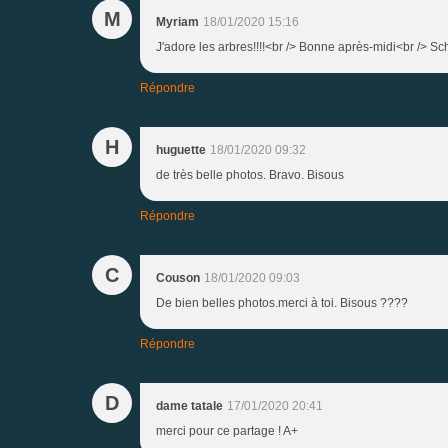
M
Myriam
18/01/2020 15:16
J'adore les arbres!!!!<br /> Bonne après-midi<br /> S
Répondre
H
huguette
18/01/2020 09:32
de très belle photos. Bravo. Bisous
Répondre
C
Couson
18/01/2020 09:03
De bien belles photos.merci à toi. Bisous ????
Répondre
D
dame tatale
17/01/2020 20:41
merci pour ce partage ! A+