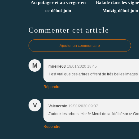
Au potager et au verger en
Balade dans les vigne
ce début juin
Mutzig début juin
Commenter cet article
Ajouter un commentaire
M
mireille63
19/01/2020 18:45
Il est vrai que ces arbres offrent de très belles images
Répondre
V
Valencroix
19/01/2020 09:07
J'adore les arbres ! <br /> Merci de ta fidélité<br /> Gr
Répondre