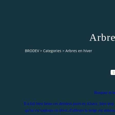
Arbre
BRODEV
>
Categories
>
Arbres en hiver
1
Bonjour et be
Il a fait bien beau ces derniers jours en Alsace, bien tro
qu'on est toujours en hiver..d'ailleurs la neige est annon