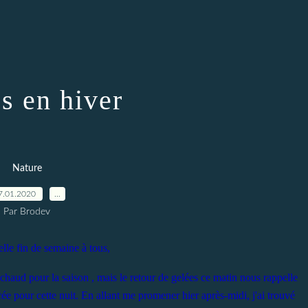
s en hiver
Nature
7.01.2020
…
Par Brodev
lle fin de semaine à tous,
p chaud pour la saison , mais le retour de gelées ce matin nous rappelle
cée pour cette nuit. En allant me promener hier après-midi, j'ai trouvé