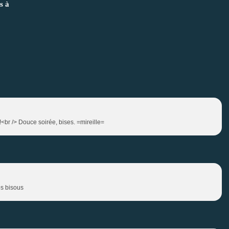
s à
 !<br /> Douce soirée, bises. =mireille=
os bisous