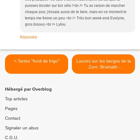
puisses tricoter sur ton vélo !<br /> Tu as raison de marcher
chaque jour, j'essaie aussi de le faire, mais en ce moment le
temps me freine un peu.<br /> Très bon week-end Evelyne,
gros bisous.<br /> Lylou
Répondre
< Tartes "fond de frigo"
Lavoirs sur les berges de la
Zorn :Brumath-
Geudertheim et
Weyersheim >
Hébergé par Overblog
Top articles
Pages
Contact
Signaler un abus
C.G.U.