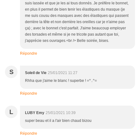
suis lassée et que je les ai tous donnés. Je préfère le bonnet,
en plus il permet de bien tenir les élastiques du masque (je
me suis cousu des masques avec des élastiques qui passent
derrière la tête et non derrière les oreilles car je n'aime pas
ça) ; avec le bonnet c'est parfait. J'aime beaucoup employer
des torsades et même si je ne tricote pas autant que toi,
j'apprécie ses ouvrages.<br /> Belle soirée, bises.
Répondre
S
Soleil de Vie
25/01/2021 11:27
Rhha que j'aime le blanc ! superbe ! =^..^=
Répondre
L
LUBY Emy
25/01/2021 10:39
super beau et il a l'air bien chaud bizou
Répondre