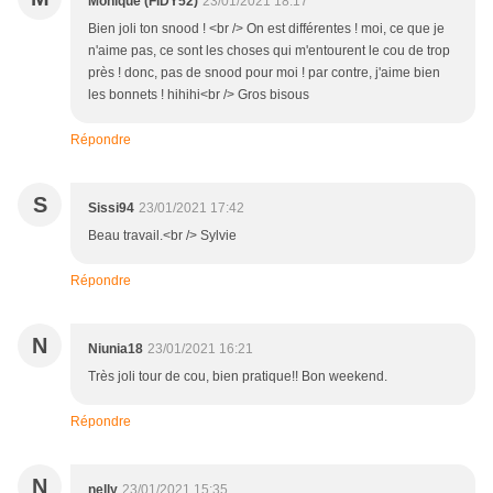
Monique (FIDY52)
23/01/2021 18:17
Bien joli ton snood ! <br /> On est différentes ! moi, ce que je
n'aime pas, ce sont les choses qui m'entourent le cou de trop
près ! donc, pas de snood pour moi ! par contre, j'aime bien
les bonnets ! hihihi<br /> Gros bisous
Répondre
S
Sissi94
23/01/2021 17:42
Beau travail.<br /> Sylvie
Répondre
N
Niunia18
23/01/2021 16:21
Très joli tour de cou, bien pratique!! Bon weekend.
Répondre
N
nelly
23/01/2021 15:35