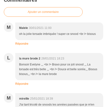
Commentaires
Ajouter un commentaire
M
Malele
30/01/2021 11:00
oh la jolie torsade imbriquée ! super ce snood <br /> bisous
Répondre
L
la mure brode 2
28/01/2021 18:23
Bonsoir Evelyne ,,, <br /> Bravo pour ce joli snood ,,, La
torsade est très belle ,,, <br /> Douce et belle soirée,,, Bisous
bisous,,, <br /> la mure brode
Répondre
M
mireille
25/01/2021 18:39
J'ai tant tricoté de snoods les années passées que je m'en