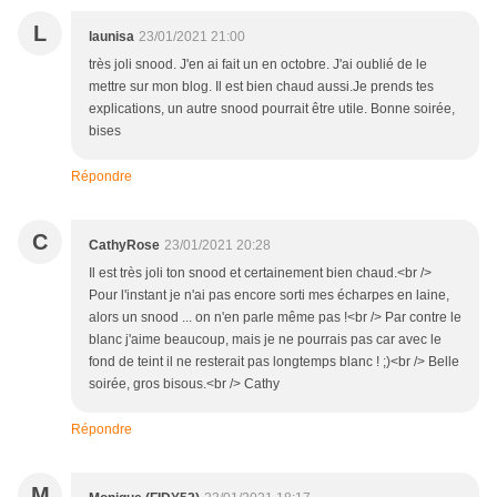
L
launisa
23/01/2021 21:00
très joli snood. J'en ai fait un en octobre. J'ai oublié de le
mettre sur mon blog. Il est bien chaud aussi.Je prends tes
explications, un autre snood pourrait être utile. Bonne soirée,
bises
Répondre
C
CathyRose
23/01/2021 20:28
Il est très joli ton snood et certainement bien chaud.<br />
Pour l'instant je n'ai pas encore sorti mes écharpes en laine,
alors un snood ... on n'en parle même pas !<br /> Par contre le
blanc j'aime beaucoup, mais je ne pourrais pas car avec le
fond de teint il ne resterait pas longtemps blanc ! ;)<br /> Belle
soirée, gros bisous.<br /> Cathy
Répondre
M