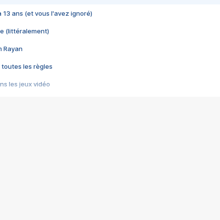
 a 13 ans (et vous l'avez ignoré)
e (littéralement)
im Rayan
 toutes les règles
s les jeux vidéo
us choquant de Rockstar ? - Le scandale BULLY
e plus moche de Steam
du RÊVE tourne au CAUCHEMAR
pendant 8 heures
it… à tort
umiliés par un jeu vidéo
ire - Final Fantasy 8