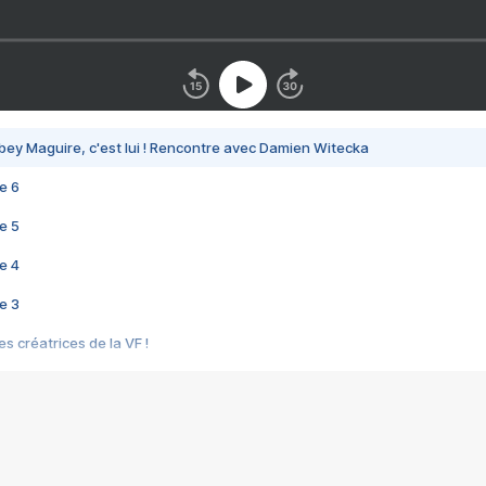
bey Maguire, c'est lui ! Rencontre avec Damien Witecka
e 6
e 5
e 4
e 3
s créatrices de la VF !
e 2
e 1
e Mektoub My Love arrive enfin ! Rencontre avec Shaïn Boumedine et Sal