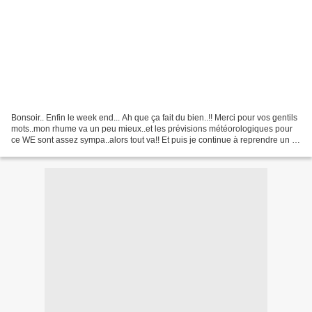
Bonsoir.. Enfin le week end... Ah que ça fait du bien..!! Merci pour vos gentils
mots..mon rhume va un peu mieux..et les prévisions météorologiques pour
ce WE sont assez sympa..alors tout va!! Et puis je continue à reprendre un à
un mes SAL que j'avais...