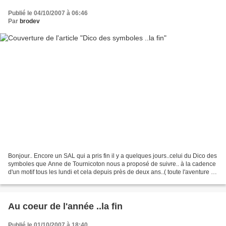
Publié le 04/10/2007 à 06:46
Par
brodev
Bonjour.. Encore un SAL qui a pris fin il y a quelques jours..celui du Dico des
symboles que Anne de Tournicoton nous a proposé de suivre.. à la cadence
d'un motif tous les lundi et cela depuis près de deux ans..( toute l'aventure a
commencé le 10 janvier...
Au coeur de l'année ..la fin
Publié le 01/10/2007 à 18:40