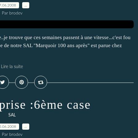
7.06.2008
…
Par brodev
..je trouve que ces semaines passent à une vitesse...c'est fou
se de notre SAL "Marquoir 100 ans après" est parue chez
Lire la suite
eprise :6ème case
SAL
2.06.2008
…
Par brodev