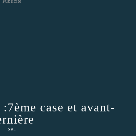
Publicité
e :7ème case et avant-
ernière
SAL