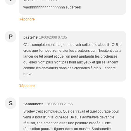
vavi
19/03/2008 12:15
waohhhhhhhhhhhhhhhhh superbe!!
Répondre
P
pastel49
19/03/2008 07:35
C'est completement magique de voir cette toile aboutit ..OUi je
crois que l'on peut remercier les créateurs qui n'hésitent pas à
lancer de tel projet et que l'on peut applaudir les brodeuses
qui elles n'ont plus n'ont pas froid aux yeux et qui se lancent
comme les chevaliers dans des croisades à croix .. encore
bravo
Répondre
S
Santounette
18/03/2008 21:55
Brodev c'est somptueux. Que de travail et quel courage pour
venir à bout d'un tel ouvrage. Je suis admirative devant le
résultat, finalement on dirait une peinture brodée. Cette
réalisation pourrait figurer dans un musée. Santounette