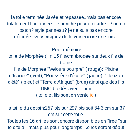
la toile terminée..lavée et repassée..mais pas encore
totalement finitionnée...je penche pour un cadre...? ou en
patch? style panneau? je ne suis pas encore
décidée...vous risquez de le voir encore une fois...
Pour mémoire
toile de Morphée ( lin 15 fils/cm )brodée sur deux fils de
trame
fils de Morphée "Velours pourpre" ( rouge);"Plaine
d'Irlande" ( vert); "Poussière d'étoile" ( jaune); "Horizon
d'été" ( bleu) et "Terre d'Afrique" (brun) ainsi que des fils
DMC.brodés avec 1 brin
( toile et fils sont en vente
ici
)
la taille du dessin:257 pts sur 297 pts soit 34.3 cm sur 37
cm sur cette toile.
Toutes les 16 grilles sont encore disponibles en "free "sur
le site d' ..mais plus pour longtemps ...elles seront début