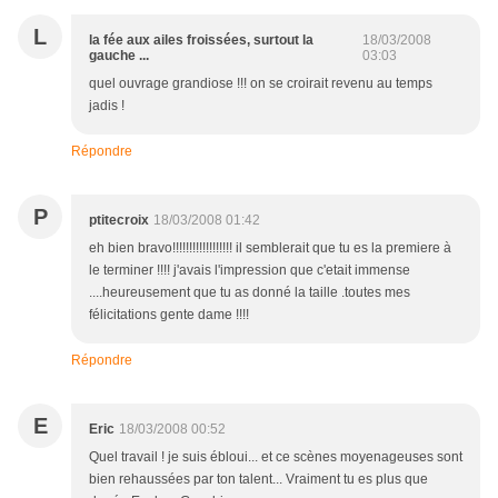
L
la fée aux ailes froissées, surtout la
18/03/2008
gauche ...
03:03
quel ouvrage grandiose !!! on se croirait revenu au temps
jadis !
Répondre
P
ptitecroix
18/03/2008 01:42
eh bien bravo!!!!!!!!!!!!!!!!!! il semblerait que tu es la premiere à
le terminer !!!! j'avais l'impression que c'etait immense
....heureusement que tu as donné la taille .toutes mes
félicitations gente dame !!!!
Répondre
E
Eric
18/03/2008 00:52
Quel travail ! je suis ébloui... et ce scènes moyenageuses sont
bien rehaussées par ton talent... Vraiment tu es plus que