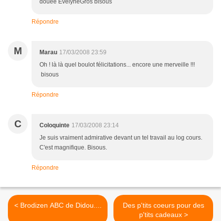
douée EvelyneGros bisous
Répondre
M
Marau
17/03/2008 23:59
Oh ! là là quel boulot félicitations... encore une merveille !!!
bisous
Répondre
C
Coloquinte
17/03/2008 23:14
Je suis vraiment admirative devant un tel travail au log cours.
C'est magnifique. Bisous.
Répondre
< Brodizen ABC de Didou....
Des p'tits coeurs pour des
p'tits cadeaux >