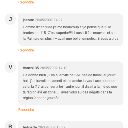
Répondre
J
jacotte
28/05/2007 14:27
Comme d'habitude j'aime beaucoup et je pense que tu le
brodes en 115 .C'est superbe!!!Ici aussi il fait mauvais et sur
la Palmyre en plus il y avait une belle tempete....Bisous à plus
Répondre
V
Vanes135
28/05/2007 14:19
Ca donne bien , il va aller vite ce SAL pas de travail aujourd'
hui , j' ai travailler samedi et dimanche tu vas l' accrocher ou
celui là ? J' ai penser à toi l' autre jour, il disait à la météo que
ta région été en zone 3 , avez vous eu des dégâts dans ta
région ? bonne journée
Répondre
B
balinette
28/05/2007 13:37