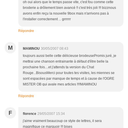
oh oui alors que le temps passe vite, c'est fou comme cette
broderie a drôlement bien avancé !! c'est très joli !!! bizznous
avons enfin reçu la nouvelle 9box mais n'arrivons pas à
l'installer correctement ... grrrrrr
Répondre
M
MAMINOU
30/05/2007 08:43
toujours aussi belle cette délicieuse brodeusePromis juré, je
mettrai une chanson entrainante à défaut d'être belle la
prochaine fois....et j'attends ta version du Chat
Rouge...BisousMerci pour toutes tes visites, les miennes se
sont espacées par manque de temps et à cause de l'OGRE
MISTER OB qui avale mes articles !!!!MAMINOU
Répondre
F
florence
29/05/2007 15:34
j'aime vraiment beaucoup ce style de lettres, il sera
magnifique ce marquoir !!! bises