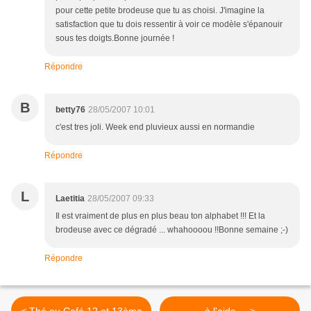
pour cette petite brodeuse que tu as choisi. J'imagine la
satisfaction que tu dois ressentir à voir ce modèle s'épanouir
sous tes doigts.Bonne journée !
Répondre
B
betty76
28/05/2007 10:01
c'est tres joli. Week end pluvieux aussi en normandie
Répondre
L
Laetitia
28/05/2007 09:33
Il est vraiment de plus en plus beau ton alphabet !!! Et la
brodeuse avec ce dégradé ... whahoooou !!Bonne semaine ;-)
Répondre