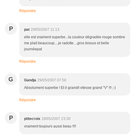
Répondre
P
pat
29/05/2007 11:13
elle est vraiment superbe...la couleur dégradée rouge sombre
me plait beaucoup....je radotte....gros bisous et belle
journéepat
Répondre
G
Gandja
29/05/2007 07:58
Absolument superbe ! Et il grandit vitesse grand "V" !!! ;-)
Répondre
P
ptitecroix
28/05/2007 23:30
vraiment toujours aussi beau !!!!