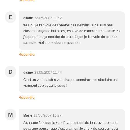
Répondre
E
eliane
28/05/2007 11:52
tres joli je t'envoie des photos des demain je ne suis pas
chez moi aujourd'hui alors j'essaye de commenter tes articles
j'espere que ça marche de toute façon je t'envoie du courier
par notre vielle postebonne journée
Répondre
D
didine
28/05/2007 11:44
C'est un vrai plaisir à voir chaque semaine : cet abcdaire est
vraiment trop beau !bisous !
Répondre
M
Marie
28/05/2007 10:27
A chaque fois que je vois l'avancement de ton ouvrage je ne
peux que penser que c'est vraiment le choix de couleur idéal