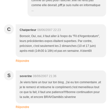
comme un pied pour l'afficher..elle ne rend pas
comme elle devrait..pfff je suis nulle en informatique
...
C
Chatperleur
08/06/2007 22:23
Bonsoir, Oui, oui, il faut aller à l'expo du "Fil d'Argentoratum",
leurs précédentes expos étaitent superbes. Par contre,
précision, c'est seulement les 2 dimanches (10 et 17 juin)
après-midi (14h30 à 18h) et pas en semaine. A bientôt
Répondre
S
severine
08/06/2007 21:36
Je viens faire un tour sur ton blog , j'ai eu ton commentaire ,et
je te remerci et retourne le compliment.c'est merveilleux tout
ce que tu fait, il faut une patience!!!!!bonne continuation pour
la suite, et encore BRAVOamitiés séverine
Répondre