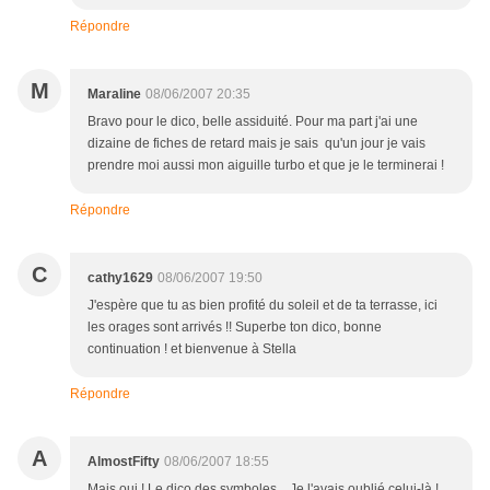
Répondre
M
Maraline
08/06/2007 20:35
Bravo pour le dico, belle assiduité. Pour ma part j'ai une
dizaine de fiches de retard mais je sais qu'un jour je vais
prendre moi aussi mon aiguille turbo et que je le terminerai !
Répondre
C
cathy1629
08/06/2007 19:50
J'espère que tu as bien profité du soleil et de ta terrasse, ici
les orages sont arrivés !! Superbe ton dico, bonne
continuation ! et bienvenue à Stella
Répondre
A
AlmostFifty
08/06/2007 18:55
Mais oui ! Le dico des symboles... Je l'avais oublié celui-là !