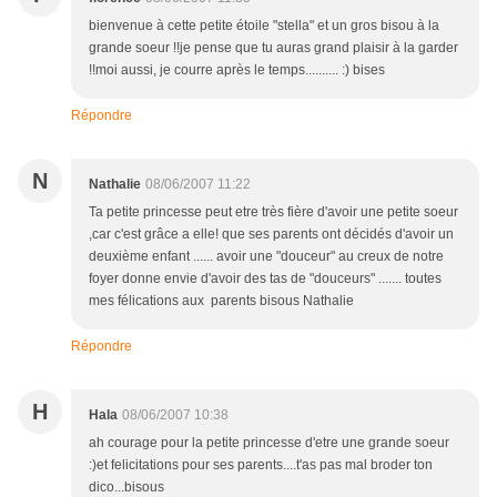
bienvenue à cette petite étoile "stella" et un gros bisou à la
grande soeur !!je pense que tu auras grand plaisir à la garder
!!moi aussi, je courre après le temps.......... :) bises
Répondre
N
Nathalie
08/06/2007 11:22
Ta petite princesse peut etre très fière d'avoir une petite soeur
,car c'est grâce a elle! que ses parents ont décidés d'avoir un
deuxième enfant ...... avoir une "douceur" au creux de notre
foyer donne envie d'avoir des tas de "douceurs" ....... toutes
mes félications aux parents bisous Nathalie
Répondre
H
Hala
08/06/2007 10:38
ah courage pour la petite princesse d'etre une grande soeur
:)et felicitations pour ses parents....t'as pas mal broder ton
dico...bisous