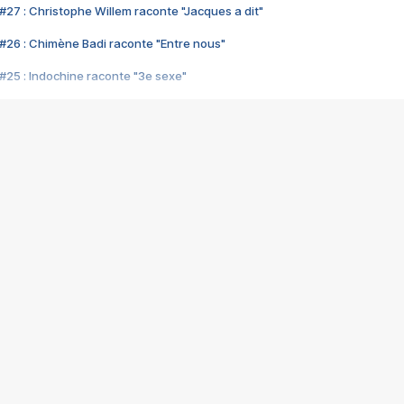
#27 : Christophe Willem raconte "Jacques a dit"
#26 : Chimène Badi raconte "Entre nous"
#25 : Indochine raconte "3e sexe"
#24 : Zaho raconte "C'est chelou"
#23 : Patrick Bruel raconte "Au café des délices"
#22 : Kyo raconte "Le chemin"
#21 : Nolwenn Leroy raconte "Cassé"
#20 : Patrick Hernandez raconte "Born to be alive"
#19 : Lorie raconte "Près de moi"
#18 : Michael Jones raconte "A nos actes manqués" (avec Jean-Jacque
#17 : Khaled raconte "Aïcha"
#16 : Corneille raconte "Parce qu'on vient de loin"
#15 : Indochine raconte "L'aventurier"