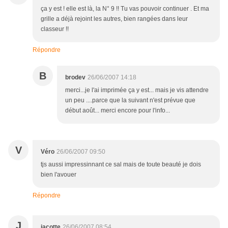
ça y est ! elle est là, la N° 9 !! Tu vas pouvoir continuer . Et ma
grille a déjà rejoint les autres, bien rangées dans leur
classeur !!
Répondre
B
brodev
26/06/2007 14:18
merci...je l'ai imprimée ça y est... mais je vis attendre
un peu ....parce que la suivant n'est prévue que
début août... merci encore pour l'info...
V
Véro
26/06/2007 09:50
tjs aussi impressinnant ce sal mais de toute beauté je dois
bien l'avouer
Répondre
J
jacotte
26/06/2007 08:54