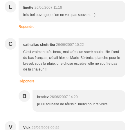
L
linotte
26/06/2007 11:18
très bel ouvrage, qu'on ne voit pas souvent. :-)
Répondre
C
cath alias cheftribu
26/06/2007 10:22
C'est vraiment très beau, mais c'est un sacré boulot !!!ici l'oral
du bac français, c'était hier, et Marie-Bérénice planche pour le
brevet, sous la pluie, une chose est sûre, elle ne souffre pas
de la chaleur !!!
Répondre
B
brodev
26/06/2007 14:20
je lui souhaite de réussir...merci pour ta visite
V
Vick
26/06/2007 09:55