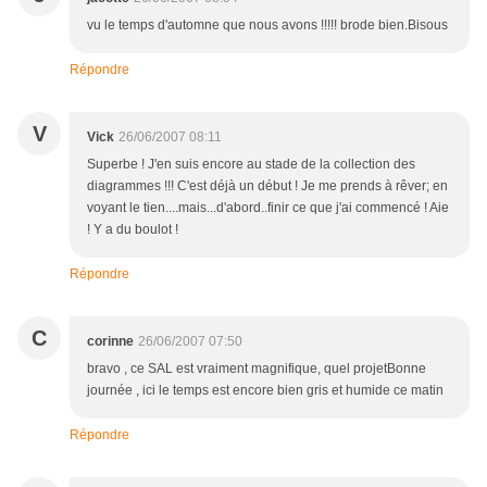
vu le temps d'automne que nous avons !!!!! brode bien.Bisous
Répondre
V
Vick
26/06/2007 08:11
Superbe ! J'en suis encore au stade de la collection des
diagrammes !!! C'est déjà un début ! Je me prends à rêver; en
voyant le tien....mais...d'abord..finir ce que j'ai commencé ! Aie
! Y a du boulot !
Répondre
C
corinne
26/06/2007 07:50
bravo , ce SAL est vraiment magnifique, quel projetBonne
journée , ici le temps est encore bien gris et humide ce matin
Répondre