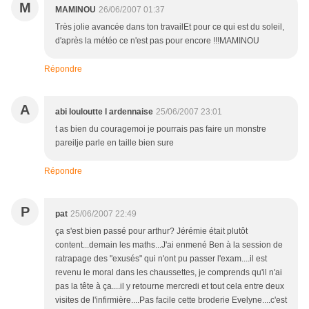
M
MAMINOU
26/06/2007 01:37
Très jolie avancée dans ton travailEt pour ce qui est du soleil,
d'après la météo ce n'est pas pour encore !!!MAMINOU
Répondre
A
abi louloutte l ardennaise
25/06/2007 23:01
t as bien du couragemoi je pourrais pas faire un monstre
pareilje parle en taille bien sure
Répondre
P
pat
25/06/2007 22:49
ça s'est bien passé pour arthur? Jérémie était plutôt
content...demain les maths...J'ai enmené Ben à la session de
ratrapage des "exusés" qui n'ont pu passer l'exam....il est
revenu le moral dans les chaussettes, je comprends qu'il n'ai
pas la tête à ça....il y retourne mercredi et tout cela entre deux
visites de l'infirmière....Pas facile cette broderie Evelyne....c'est