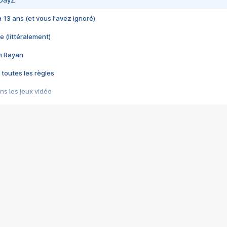
 DayZ
 a 13 ans (et vous l'avez ignoré)
e (littéralement)
im Rayan
 toutes les règles
s les jeux vidéo
us choquant de Rockstar ? - Le scandale BULLY
e plus moche de Steam
du RÊVE tourne au CAUCHEMAR
pendant 8 heures
it… à tort
umiliés par un jeu vidéo
ire - Final Fantasy 8