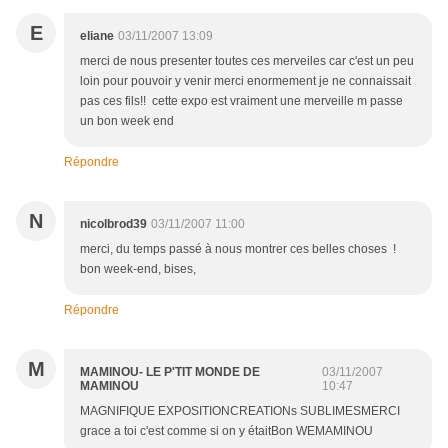
E
eliane
03/11/2007 13:09
merci de nous presenter toutes ces merveiles car c'est un peu
loin pour pouvoir y venir merci enormement je ne connaissait
pas ces fils!! cette expo est vraiment une merveille m passe
un bon week end
Répondre
N
nicolbrod39
03/11/2007 11:00
merci, du temps passé à nous montrer ces belles choses !
bon week-end, bises,
Répondre
M
MAMINOU- LE P'TIT MONDE DE
03/11/2007
MAMINOU
10:47
MAGNIFIQUE EXPOSITIONCREATIONs SUBLIMESMERCI
grace a toi c'est comme si on y étaitBon WEMAMINOU