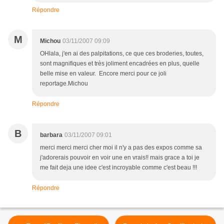
Répondre
M
Michou
03/11/2007 09:09
OHlala, j'en ai des palpitations, ce que ces broderies, toutes,
sont magnifiques et très joliment encadrées en plus, quelle
belle mise en valeur. Encore merci pour ce joli
reportage.Michou
Répondre
B
barbara
03/11/2007 09:01
merci merci merci cher moi il n'y a pas des expos comme sa
j'adorerais pouvoir en voir une en vrais!! mais grace a toi je
me fait deja une idee c'est incroyable comme c'est beau !!!
Répondre