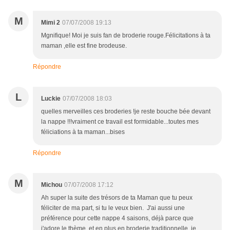
M
Mimi 2
07/07/2008 19:13
Mgnifique! Moi je suis fan de broderie rouge.Félicitations à ta
maman ,elle est fine brodeuse.
Répondre
L
Luckie
07/07/2008 18:03
quelles merveilles ces broderies !je reste bouche bée devant
la nappe !!!vraiment ce travail est formidable...toutes mes
féliciations à ta maman...bises
Répondre
M
Michou
07/07/2008 17:12
Ah super la suite des trésors de ta Maman que tu peux
féliciter de ma part, si tu le veux bien. J'ai aussi une
préférence pour cette nappe 4 saisons, déjà parce que
j'adore le thème, et en plus en broderie traditionnelle, je