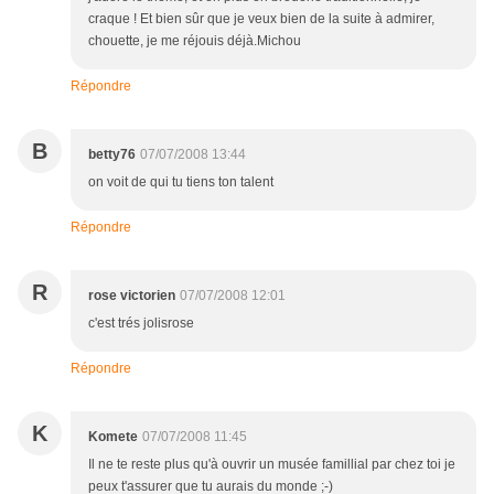
craque ! Et bien sûr que je veux bien de la suite à admirer,
chouette, je me réjouis déjà.Michou
Répondre
B
betty76
07/07/2008 13:44
on voit de qui tu tiens ton talent
Répondre
R
rose victorien
07/07/2008 12:01
c'est trés jolisrose
Répondre
K
Komete
07/07/2008 11:45
Il ne te reste plus qu'à ouvrir un musée famillial par chez toi je
peux t'assurer que tu aurais du monde ;-)