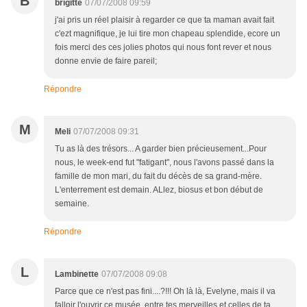
B
brigitte
07/07/2008 09:59
j'ai pris un réel plaisir à regarder ce que ta maman avait fait
c'ezt magnifique, je lui tire mon chapeau splendide, ecore un
fois merci des ces jolies photos qui nous font rever et nous
donne envie de faire pareil;
Répondre
M
Meli
07/07/2008 09:31
Tu as là des trésors... A garder bien précieusement...Pour
nous, le week-end fut "fatigant", nous l'avons passé dans la
famille de mon mari, du fait du décès de sa grand-mère.
L'enterrement est demain. ALlez, biosus et bon début de
semaine.
Répondre
L
Lambinette
07/07/2008 09:08
Parce que ce n'est pas fini....?!!! Oh là là, Evelyne, mais il va
falloir l'ouvrir ce musée, entre tes merveilles et celles de ta