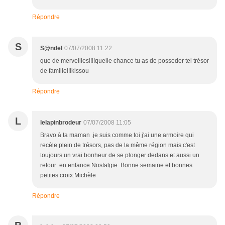
Répondre
S
S@ndel
07/07/2008 11:22
que de merveilles!!!!quelle chance tu as de posseder tel trésor
de famille!!!kissou
Répondre
L
lelapinbrodeur
07/07/2008 11:05
Bravo à ta maman .je suis comme toi j'ai une armoire qui
recèle plein de trésors, pas de la même région mais c'est
toujours un vrai bonheur de se plonger dedans et aussi un
retour en enfance.Nostalgie .Bonne semaine et bonnes
petites croix.Michèle
Répondre