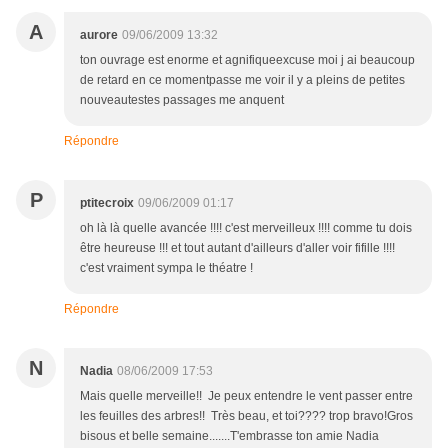
A
aurore
09/06/2009 13:32
ton ouvrage est enorme et agnifiqueexcuse moi j ai beaucoup
de retard en ce momentpasse me voir il y a pleins de petites
nouveautestes passages me anquent
Répondre
P
ptitecroix
09/06/2009 01:17
oh là là quelle avancée !!!! c'est merveilleux !!!! comme tu dois
être heureuse !!! et tout autant d'ailleurs d'aller voir fifille !!!!
c'est vraiment sympa le théatre !
Répondre
N
Nadia
08/06/2009 17:53
Mais quelle merveille!! Je peux entendre le vent passer entre
les feuilles des arbres!! Très beau, et toi???? trop bravo!Gros
bisous et belle semaine.......T'embrasse ton amie Nadia