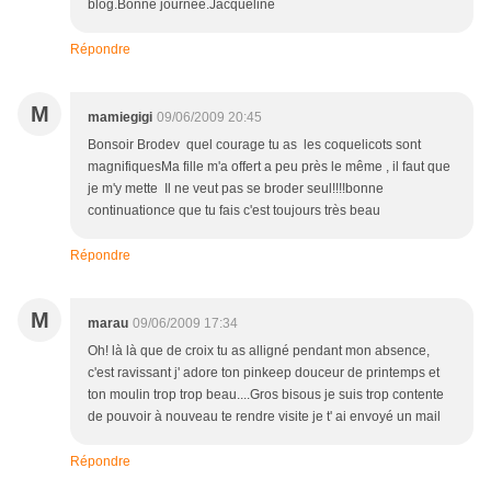
blog.Bonne journée.Jacqueline
Répondre
M
mamiegigi
09/06/2009 20:45
Bonsoir Brodev quel courage tu as les coquelicots sont
magnifiquesMa fille m'a offert a peu près le même , il faut que
je m'y mette Il ne veut pas se broder seul!!!!bonne
continuationce que tu fais c'est toujours très beau
Répondre
M
marau
09/06/2009 17:34
Oh! là là que de croix tu as alligné pendant mon absence,
c'est ravissant j' adore ton pinkeep douceur de printemps et
ton moulin trop trop beau....Gros bisous je suis trop contente
de pouvoir à nouveau te rendre visite je t' ai envoyé un mail
Répondre