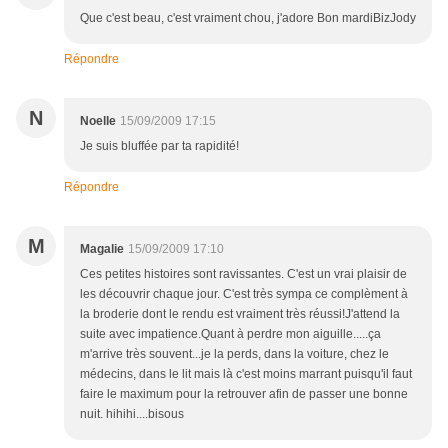
Que c'est beau, c'est vraiment chou, j'adore Bon mardiBizJody
Répondre
N
Noelle
15/09/2009 17:15
Je suis bluffée par ta rapidité!
Répondre
M
Magalie
15/09/2009 17:10
Ces petites histoires sont ravissantes. C'est un vrai plaisir de
les découvrir chaque jour. C'est très sympa ce complèment à
la broderie dont le rendu est vraiment très réussi!J'attend la
suite avec impatience.Quant à perdre mon aiguille.....ça
m'arrive très souvent...je la perds, dans la voiture, chez le
médecins, dans le lit mais là c'est moins marrant puisqu'il faut
faire le maximum pour la retrouver afin de passer une bonne
nuit. hihihi....bisous