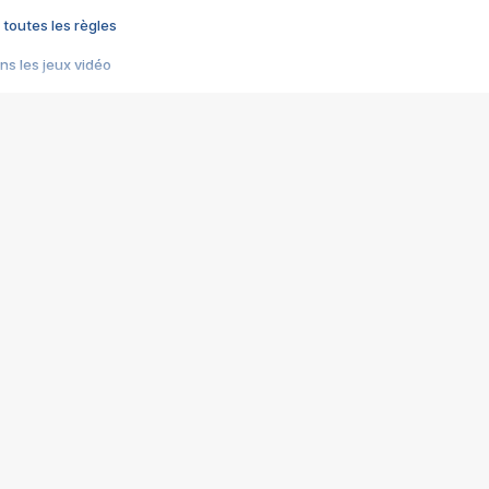
 toutes les règles
s les jeux vidéo
us choquant de Rockstar ? - Le scandale BULLY
e plus moche de Steam
du RÊVE tourne au CAUCHEMAR
pendant 8 heures
it… à tort
umiliés par un jeu vidéo
ire - Final Fantasy 8
ti un empire - Age of Empires
story DOFUS
tard, il crée l'un des pires jeux de tous les temps, MindsEye.