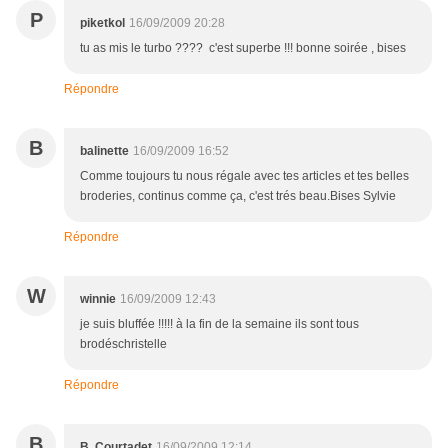
P
piketkol
16/09/2009 20:28
tu as mis le turbo ???? c'est superbe !!! bonne soirée , bises
Répondre
B
balinette
16/09/2009 16:52
Comme toujours tu nous régale avec tes articles et tes belles
broderies, continus comme ça, c'est trés beau.Bises Sylvie
Répondre
W
winnie
16/09/2009 12:43
je suis bluffée !!!!! à la fin de la semaine ils sont tous
brodéschristelle
Répondre
B
B. Courtadet
16/09/2009 12:14