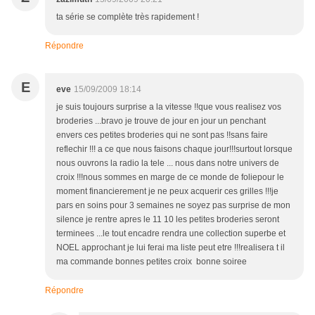
ta série se complète très rapidement !
Répondre
E
eve
15/09/2009 18:14
je suis toujours surprise a la vitesse !!que vous realisez vos
broderies ...bravo je trouve de jour en jour un penchant
envers ces petites broderies qui ne sont pas !!sans faire
reflechir !!! a ce que nous faisons chaque jour!!!surtout lorsque
nous ouvrons la radio la tele ... nous dans notre univers de
croix !!!nous sommes en marge de ce monde de foliepour le
moment financierement je ne peux acquerir ces grilles !!!je
pars en soins pour 3 semaines ne soyez pas surprise de mon
silence je rentre apres le 11 10 les petites broderies seront
terminees ...le tout encadre rendra une collection superbe et
NOEL approchant je lui ferai ma liste peut etre !!!realisera t il
ma commande bonnes petites croix bonne soiree
Répondre