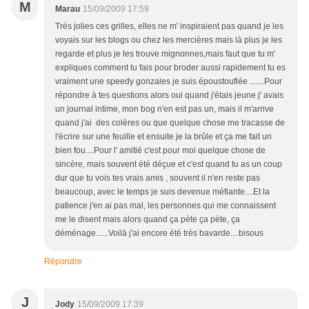
M
Marau
15/09/2009 17:59
Très jolies ces grilles, elles ne m' inspiraient pas quand je les
voyais sur les blogs ou chez les mercières mais là plus je les
regarde et plus je les trouve mignonnes,mais faut que tu m'
expliques comment tu fais pour broder aussi rapidement tu es
vraiment une speedy gonzales je suis époustouflée .......Pour
répondre à tes questions alors oui quand j'étais jeune j' avais
un journal intime, mon bog n'en est pas un, mais il m'arrive
quand j'ai des colères ou que quelque chose me tracasse de
l'écrire sur une feuille et ensuite je la brûle et ça me fait un
bien fou....Pour l' amitié c'est pour moi quelque chose de
sincère, mais souvent été déçue et c'est quand tu as un coup
dur que tu vois tes vrais amis , souvent il n'en reste pas
beaucoup, avec le temps je suis devenue méfiante....Et la
patience j'en ai pas mal, les personnes qui me connaissent
me le disent mais alors quand ça pète ça pète, ça
déménage......Voilà j'ai encore été très bavarde....bisous
Répondre
J
Jody
15/09/2009 17:39