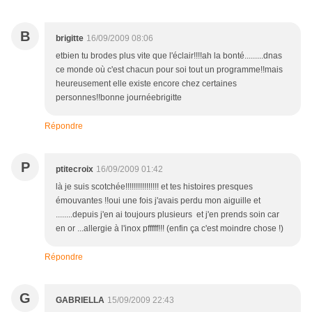
B
brigitte
16/09/2009 08:06
etbien tu brodes plus vite que l'éclair!!!!ah la bonté.........dnas
ce monde où c'est chacun pour soi tout un programme!!mais
heureusement elle existe encore chez certaines
personnes!!bonne journéebrigitte
Répondre
P
ptitecroix
16/09/2009 01:42
là je suis scotchée!!!!!!!!!!!!!!!! et tes histoires presques
émouvantes !!oui une fois j'avais perdu mon aiguille et
........depuis j'en ai toujours plusieurs et j'en prends soin car
en or ...allergie à l'inox pfffff!!! (enfin ça c'est moindre chose !)
Répondre
G
GABRIELLA
15/09/2009 22:43