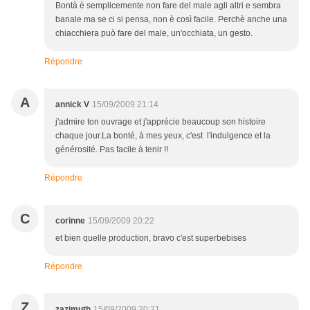
Bontà è semplicemente non fare del male agli altri e sembra
banale ma se ci si pensa, non è così facile. Perchè anche una
chiacchiera può fare del male, un'occhiata, un gesto.
Répondre
A
annick V
15/09/2009 21:14
j'admire ton ouvrage et j'apprécie beaucoup son histoire
chaque jour.La bonté, à mes yeux, c'est l'indulgence et la
générosité. Pas facile à tenir !!
Répondre
C
corinne
15/09/2009 20:22
et bien quelle production, bravo c'est superbebises
Répondre
Z
zazimuth
15/09/2009 20:21