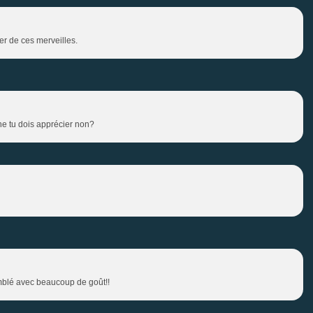
r de ces merveilles.
enne tu dois apprécier non?
mblé avec beaucoup de goût!!