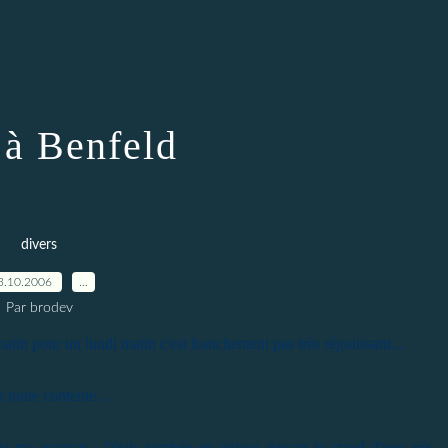
à Benfeld
divers
3.10.2006
…
Par brodev
tin pour un lundi matin c'est franchement pas très réjouissant...
s toute contente...
ge de ma maman , j'étais tombée en extase devant le stand d'une très