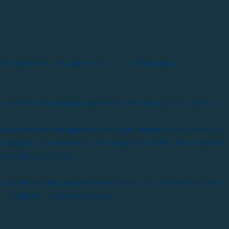
es suspensions...etc...que de talent , un excéllent goût...
ne en kelsch son nounours assorti et le petit coeur qu'Anne-marie m'a
et la douceur nous ont appelés à partir nous promener...super dimanche
mon aiguille avec encore toutes ces images dans la tête...Il y a vraiment
notre plus grand plaisir...
ça va être dur-dur...ma princesse est revenue du week end bien prise:
...."collante"...Le devoir m'appelle...