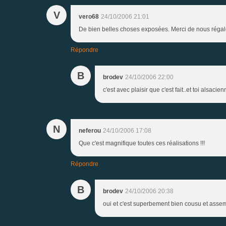
V
vero68
24/10/2006 21:01
De bien belles choses exposées. Merci de nous régale
Répondre
B
brodev
24/10/2006 22:00
c'est avec plaisir que c'est fait..et toi alsaci
N
neferou
24/10/2006 17:08
Que c'est magnifique toutes ces réalisations !!!
Répondre
B
brodev
24/10/2006 20:38
oui et c'est superbement bien cousu et asse