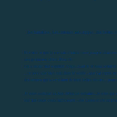
des bannières , des coussins ,des nappes , des boîtes , d
Et voici ce que je me suis choisis : une poupée alsacien
très gentiment offert..Merci!!!
On a eu du mal à quitter l'expo..mais le si beau soleil 
...ce n'est que bien tard dans la soirée , que j'ai repris 
des artistes qui savent faire de bien belles choses....pour 
Je vous souhaite un bon début de semaine...je sens que 
nez qui coule ;yeux larmoyants , elle tousse et est un peu 