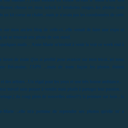
euses choses en tissu kelsch et broderies rouges..les photos sont
ris un kit coeur au chalet...mais je n'avais pas les coordonnées de cette
e sur mon ancien blog de celle-ci...elle venait de faire une expo et
g où se trouvait une photo de son stand.
ès quelques mails , Anne-Marie m'invitait à venir la voir ce week end à
 heure de route (j'en ai profité pour avancer sur mon tricot..)et nous
 une Bécassine, l'APN ...mais de toute façon les photos étaient
s et des artistes ..Un régal pour les yeux et une très bonne ambiance..
 leur travail sans penser à vendre mais plutôt à partager leur passion..
iettage,( du coup plein de nouvelles idées!!!) la peinture sur bois , la
e-Marie ..elle m'a permise de reprendre ses photos qu'elle m' a