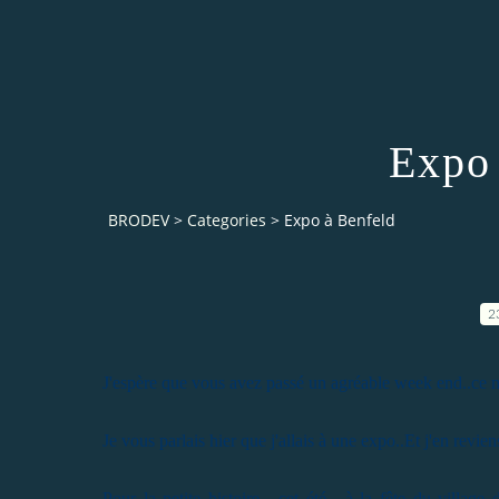
Expo 
BRODEV
>
Categories
>
Expo à Benfeld
2
J'espère que vous avez passé un agréable week end..ce ma
Je vous parlais hier que j'allais à une expo..Et j'en revien
Pour la petite histoire , cet été , à la fête du villa