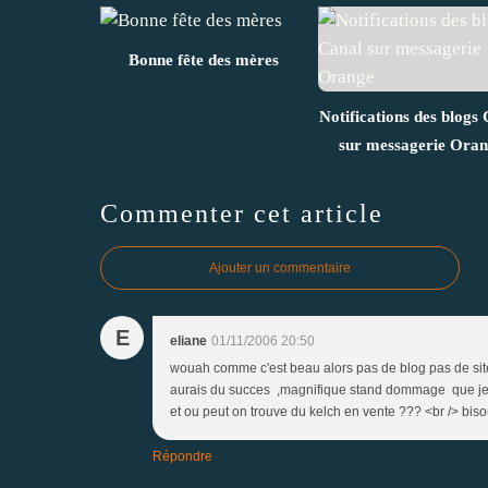
Bonne fête des mères
Notifications des blogs
sur messagerie Ora
Commenter cet article
Ajouter un commentaire
E
eliane
01/11/2006 20:50
wouah comme c'est beau alors pas de blog pas de site
aurais du succes ,magnifique stand dommage que je s
et ou peut on trouve du kelch en vente ??? <br /> bis
Répondre