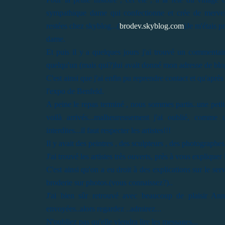
sympathique dame qui confectionne et crée de merveill
restées chez skyblog...(
brodev.skyblog.com
)Je m'étais p
dame.
Et puis il y a quelques jours j'ai trouvé un commentair
quelqu'un (mais qui?)lui avait donné mon adresse de blo
C'est ainsi que j'ai enfin pu reprendre contact et qu'apr
l'expo de Benfeld.
A peine le repas terminé , nous sommes partis..une petite
voilà arrivés...malheureusement j'ai oublié, comme
interdites...il faut respecter les artistes!!!
Il y avait des peintres , des sculpteurs , des photographe
J'ai trouvé les artistes très ouverts, près à vous expliquer
C'est ainsi qu'on a eu droit à des explications sur le serv
broderie sur photos.(vous connaissez?)..
J'ai bien sûr retrouvé avec beaucoup de plaisir Ann
envoyées..alors regardez ..admirez...
N'oubliez pas qu'elle viendra lire les messages...