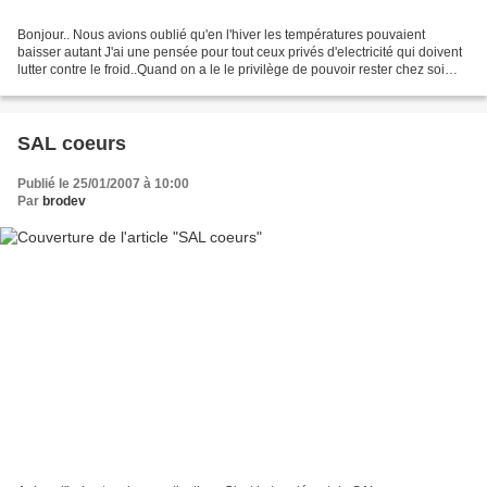
Bonjour.. Nous avions oublié qu'en l'hiver les températures pouvaient
baisser autant J'ai une pensée pour tout ceux privés d'electricité qui doivent
lutter contre le froid..Quand on a le le privilège de pouvoir rester chez soi
bien au chaud..on ne doit...
SAL coeurs
Publié le 25/01/2007 à 10:00
Par
brodev