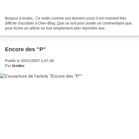
Bonjour à toutes.. Ce matin comme ces derniers jours il est vraiment très
difficile d'accéder à Over-Blog..Que ce soit pour poster un commentaire que
pour écrire un article ou tout simplement aller répondre aux
commentaires...C'est un peu frustrant......
Encore des "P"
Publié le 26/01/2007 à 07:48
Par
brodev