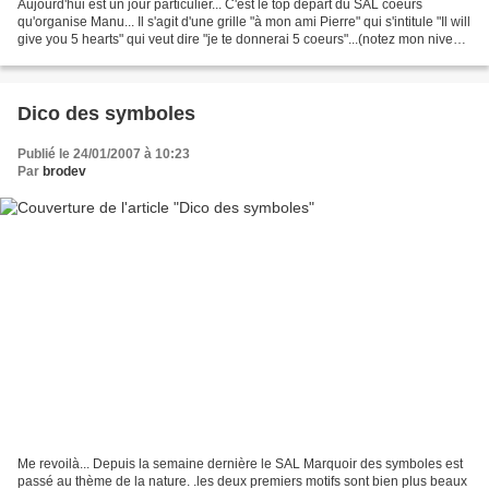
Aujourd'hui est un jour particulier... C'est le top départ du SAL coeurs
qu'organise Manu... Il s'agit d'une grille "à mon ami Pierre" qui s'intitule "Il will
give you 5 hearts" qui veut dire "je te donnerai 5 coeurs"...(notez mon niveau
d'anglais ...!!)...
Dico des symboles
Publié le 24/01/2007 à 10:23
Par
brodev
Me revoilà... Depuis la semaine dernière le SAL Marquoir des symboles est
passé au thème de la nature. .les deux premiers motifs sont bien plus beaux