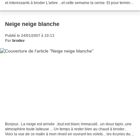
et interessants à broder L'arbre ...et cette semaine la cerise. Et pour terminer
voici ce qui m'attendait...
Neige neige blanche
Publié le 24/01/2007 à 10:13
Par
brodev
Bonjour.. La neige est arrivée ..tout est blanc immaculé...un doux tapis..une
atmosphère toute laiteuse ... Un temps à rester bien au chaud à broder...
Voici la vue de ce matin à mon réveil en ouvrant les volets... les écuries du
voisins le verger du...