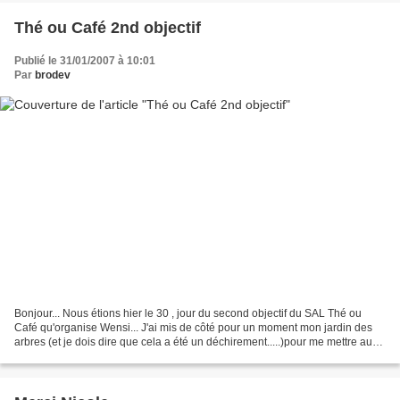
Thé ou Café 2nd objectif
Publié le 31/01/2007 à 10:01
Par
brodev
Bonjour... Nous étions hier le 30 , jour du second objectif du SAL Thé ou
Café qu'organise Wensi... J'ai mis de côté pour un moment mon jardin des
arbres (et je dois dire que cela a été un déchirement.....)pour me mettre aux
projets.... Rien de très difficile..peut-être...