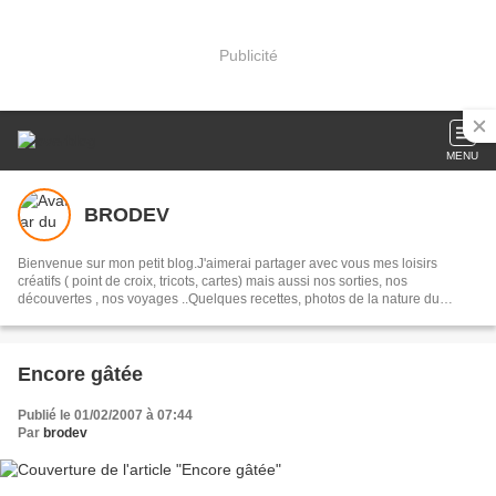
Publicité
MENU
BRODEV
Bienvenue sur mon petit blog.J'aimerai partager avec vous mes loisirs
créatifs ( point de croix, tricots, cartes) mais aussi nos sorties, nos
découvertes , nos voyages ..Quelques recettes, photos de la nature du
jardin.. Vos commentaires seront lus avec plaisir et je vous en remercie
Encore gâtée
Publié le 01/02/2007 à 07:44
Par
brodev