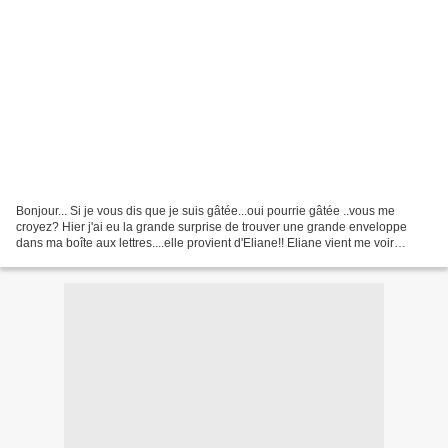
Bonjour... Si je vous dis que je suis gâtée...oui pourrie gâtée ..vous me
croyez? Hier j'ai eu la grande surprise de trouver une grande enveloppe
dans ma boîte aux lettres....elle provient d'Eliane!! Eliane vient me voir
depuis un petit moment ...me laisse...