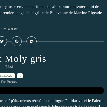
ne grosse envie de printemps.. alors pour patienter quoi de
a première page de la grille de Bienvenue de Martine Rigeade
Lire la suite
t Moly gris
Tricot
2.02.2022
…
Par Brodev
 les" p'tits tricots rétro" du catalogue Phildar voici le Paletot
e ne pas craquer tricoté avec la laine Supersoft de Zeeman il