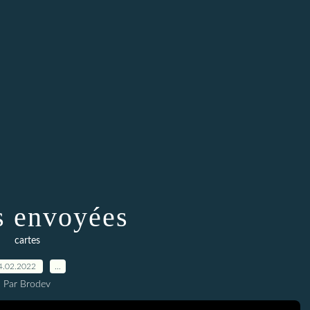
s envoyées
cartes
4.02.2022
…
Par Brodev