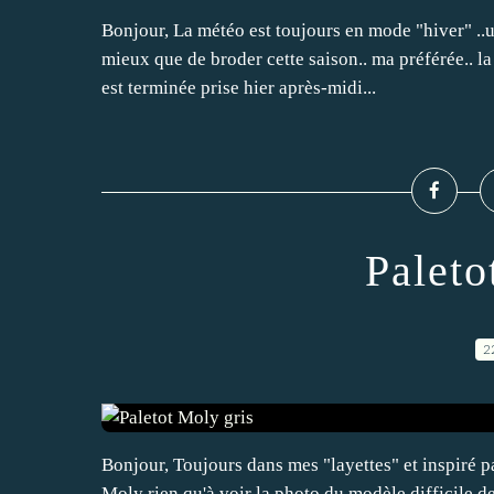
Bonjour, La météo est toujours en mode "hiver" ..u
mieux que de broder cette saison.. ma préférée.. l
est terminée prise hier après-midi...
Paleto
2
Bonjour, Toujours dans mes "layettes" et inspiré par
Moly rien qu'à voir la photo du modèle difficile d