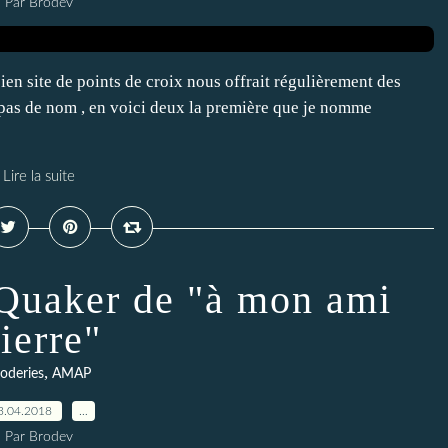
Par Brodev
n site de points de croix nous offrait régulièrement des
ont pas de nom , en voici deux la première que je nomme
Lire la suite
Quaker de "à mon ami
ierre"
,
oderies
AMAP
3.04.2018
…
Par Brodev