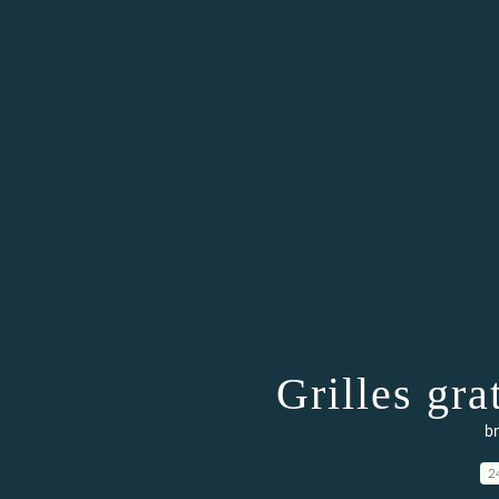
Grilles gr
br
2