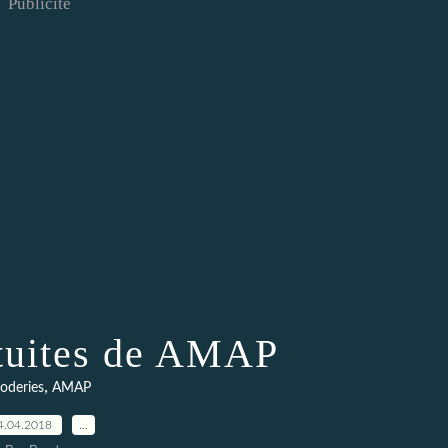
Publicité
atuites de AMAP
,
oderies
AMAP
4.04.2018
…