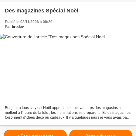
Des magazines Spécial Noël
Publié le 08/11/2006 à 08:29
Par
brodev
Bonjour à tous ça y est Noël approche..les devantures des magasins se
mettent à l'heure de la fête , les illuminations se préparent...Et les magazines
foisonnent d'idées déco ou cadeaux. Il y a quelques jours je vous avais parlé
du dernier De fil en aiguille...