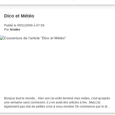
au fond de son fauteuil...
Dico et Météo
Publié le 09/11/2006 à 07:59
Par
brodev
Bonjour tout le monde... Hier soir j'ai enfin terminé mes visites..c'est qu'après
une semaine sans connexion..il y en avait des articles à lire...Mais j'ai
également pas mal de petites croix à vous montrer On commence par le dico
des symboles Il s'agit...