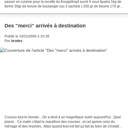
passer en cuisine pour la recette du Kougelhopf sucré Il vous faudra 1kg de
farine 30gr de levure de boulanger (ou 2 sachets ) 250 gr de beurre 170 gr
de sucre 1 verre de lait 10gr de...
Des "merci" arrivés à destination
Publié le 10/11/2006 à 15:36
Par
brodev
Coucou tout le monde... On a droit à un magnifique soleil aujourd'hui...Quel
plaisir... Ce matin c'était le marathon des courses...et cet aprem celui du
ménage et des lessives...Mais quand tout est fait ça fait du bien de s'installer