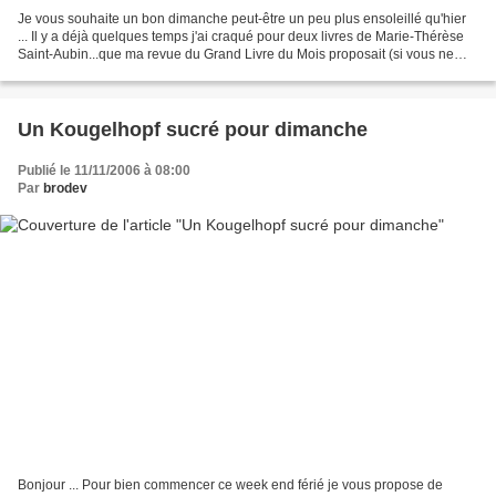
Je vous souhaite un bon dimanche peut-être un peu plus ensoleillé qu'hier
... Il y a déjà quelques temps j'ai craqué pour deux livres de Marie-Thérèse
Saint-Aubin...que ma revue du Grand Livre du Mois proposait (si vous ne
connaissez pas , c'est le genre...
Un Kougelhopf sucré pour dimanche
Publié le 11/11/2006 à 08:00
Par
brodev
Bonjour ... Pour bien commencer ce week end férié je vous propose de