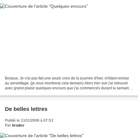
Bonjour, Je n'ai pas fait une seule croix de la journée d'hier..m'étant remise
au serviettage..(je vous montrerai cela demain) Alors hier soir j'ai retrouvé
avec grand plaisir quelques encours que j'ai commencés durant la semaine
où nous n'avions plus...
De belles lettres
Publié le 13/11/2006 à 07:53
Par
brodev