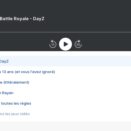
 Battle Royale - DayZ
 DayZ
 a 13 ans (et vous l'avez ignoré)
e (littéralement)
im Rayan
 toutes les règles
s les jeux vidéo
us choquant de Rockstar ? - Le scandale BULLY