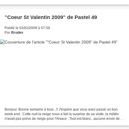
sont pas enlevés il a été...
"Coeur St Valentin 2009" de Pastel 49
Publié le 02/02/2009 à 07:58
Par
Brodev
Bonjour. Bonne semaine à tous...!! J'espère que vous avez passé un bon
week end.. Cette nuit la neige nous a fait la surprise de sa visite..la météo
n'avait pas prévu de neige pour l'Alsace ..Tout est blanc...aucune envie de
mettre son nez dehors..mais...