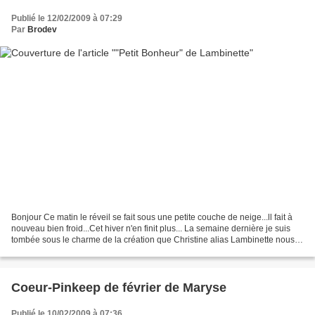
Publié le 12/02/2009 à 07:29
Par
Brodev
Bonjour Ce matin le réveil se fait sous une petite couche de neige...ll fait à
nouveau bien froid...Cet hiver n'en finit plus... La semaine dernière je suis
tombée sous le charme de la création que Christine alias Lambinette nous a
présentée ici...le...
Coeur-Pinkeep de février de Maryse
Publié le 10/02/2009 à 07:36