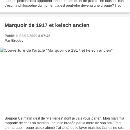
que les petites croix apportent tant de réconfort et de plaisir ..en tous les cas
c'est ma philosophie du moment...c'est peut-être devenu une drogue? Il vous
est déjà arrivé de...
Marquoir de 1917 et kelsch ancien
Publié le 03/02/2009 à 07:46
Par
Brodev
Bonjour Ce matin c'est de "vieilleries" dont je vais vous parler.. Mon mari m'a
rapporté de chez sa maman une toile brodée par la mère de son ami C'est
un marquoir rouge assez abîmé J'ai tenté de le laver mais les tâches ne se