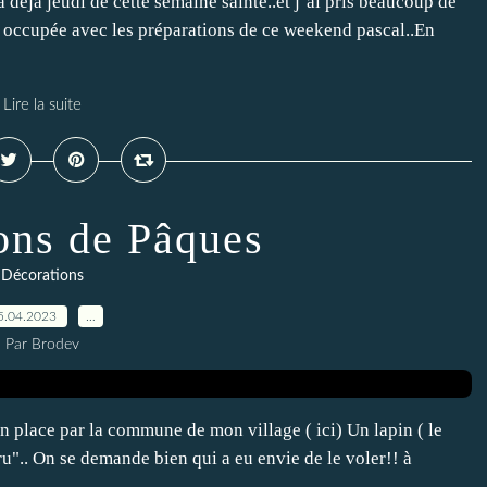
à déjà jeudi de cette semaine sainte..et j’ai pris beaucoup de
en occupée avec les préparations de ce weekend pascal..En
Lire la suite
ons de Pâques
Décorations
5.04.2023
…
Par Brodev
n place par la commune de mon village ( ici) Un lapin ( le
u".. On se demande bien qui a eu envie de le voler!! à