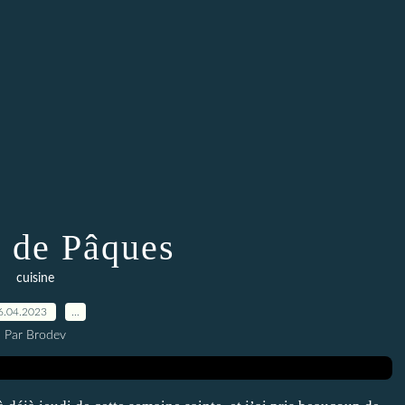
s de Pâques
cuisine
6.04.2023
…
Par Brodev