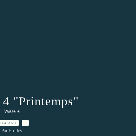
s 4 "Printemps"
Vaisselle
1.04.2023
…
Par Brodev