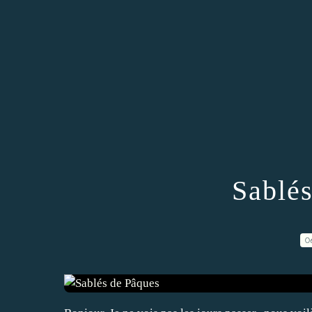
Sablé
0