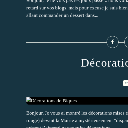
Bonjour, Je ne vois pas les jours passer.. nous voil
retard sur vos blogs..mais pour excuse je suis bi
allant commander un dessert dans...
Décorati
0
Bonjour, Je vous ai montré les décorations mises e
rouge) devant la Mairie a mystérieusement "dispar
présent j’aimerai partager les décorations...