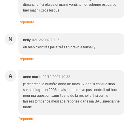
dimanche (ici pluies et grand vent), ton enveloppe est partie
hier matin).Gros bisous
Répondre
N
nelly
02/12/2007 10:35
eh bien c'est trés joli et trés fin!bravo à toi!nelly
Répondre
A
anne marie
02/12/2007 10:33
je rcherche le numéro anna de mars 87 dont il est question
sur ce blog ...en 2006, mais je ne trouve pas l'endroit ad hoc
pour ma question...ann ! es-tu de la rochelle ? si oui, tu
laisses tomber ce message.réponse dans ma BAL .mercianne
marie
Répondre