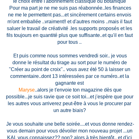
le choix entre l'abonnement classique ou botanique
Pour ma part je ne me suis pas réabonnée..les finances
ne me le permettent pas...et sincèrement certains envois
m'ont emballée ..vraiment!! et d'autres moins ..mais il faut
saluer le travail de créativité .les supports proposés et les
fils toujours en quantité plus que suffisante..et qu'il en faut
pour tous ..
Et puis comme nous sommes vendredi soir.. je vous
donne le résultat du tirage au sort pour le numéro de
"Créer au point de croix".. vous avez été 50 à laisser un
commentaire..dont 13 intéressées par ce numéro..et la
gagnante est
Maryse
..alors je t'envoie ton magazine dès que
possible...je suis ravie que ce soit toi...et j'espère que pour
les autres vous arriverez peut-être à vous le procurer par
un autre biais?
Je vous souhaite une belle soirée....et vous donne rendez-
vous demain pour vous dévoiler mon nouveau projet ...un
KAL vous connaissez?? non? alors à très bientôt.. et d'ici