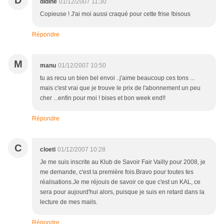
D
didine
01/12/2007 11:30
Copieuse ! J'ai moi aussi craqué pour cette frise !bisous
Répondre
M
manu
01/12/2007 10:50
tu as recu un bien bel envoi ..j'aime beaucoup ces tons ...
mais c'est vrai que je trouve le prix de l'abonnement un peu
cher ...enfin pour moi ! bises et bon week end!!
Répondre
C
cloeti
01/12/2007 10:28
Je me suis inscrite au Klub de Savoir Fair Vailly pour 2008, je
me demande, c'est la première fois.Bravo pour toutes tes
réalisations.Je me réjouis de savoir ce que c'est un KAL, ce
sera pour aujourd'hui alors, puisque je suis en retard dans la
lecture de mes mails.
Répondre