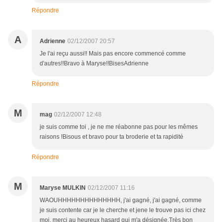
Répondre
A
Adrienne
02/12/2007 20:57
Je l'ai reçu aussi!! Mais pas encore commencé comme
d'autres!!Bravo à Maryse!!BisesAdrienne
Répondre
M
mag
02/12/2007 12:48
je suis comme toi , je ne me réabonne pas pour les mêmes
raisons !Bisous et bravo pour ta broderie et ta rapidité
Répondre
M
Maryse MULKIN
02/12/2007 11:16
WAOUHHHHHHHHHHHHHH, j'ai gagné, j'ai gagné, comme
je suis contente car je le cherche et jene le trouve pas ici chez
moi, merci au heureux hasard qui m'a désignée.Très bon