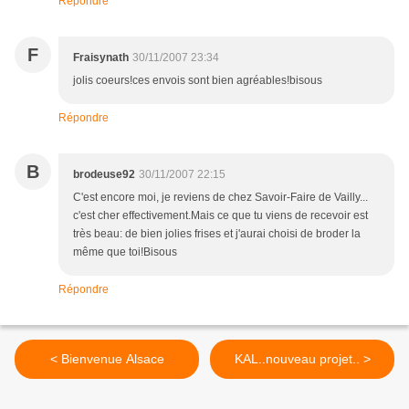
Répondre
F
Fraisynath
30/11/2007 23:34
jolis coeurs!ces envois sont bien agréables!bisous
Répondre
B
brodeuse92
30/11/2007 22:15
C'est encore moi, je reviens de chez Savoir-Faire de Vailly...
c'est cher effectivement.Mais ce que tu viens de recevoir est
très beau: de bien jolies frises et j'aurai choisi de broder la
même que toi!Bisous
Répondre
< Bienvenue Alsace
KAL..nouveau projet.. >