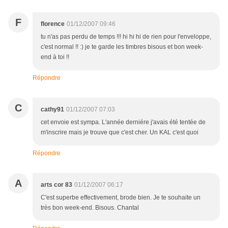
F
florence
01/12/2007 09:46
tu n'as pas perdu de temps !!! hi hi hi de rien pour l'enveloppe,
c'est normal !! :) je te garde les timbres bisous et bon week-
end à toi !!
Répondre
C
cathy91
01/12/2007 07:03
cet envoie est sympa. L'année derniére j'avais été tentée de
m'inscrire mais je trouve que c'est cher. Un KAL c'est quoi
Répondre
A
arts cor 83
01/12/2007 06:17
C'est superbe effectivement, brode bien. Je te souhaite un
très bon week-end. Bisous. Chantal