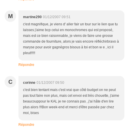
M
martine290
01/12/2007 09:51
c'est magnifique, je viens d' aller fair un tour sur le lien que tu
laisses j'aime bcp celui en monochromes qui est proposé,
mais est ce bien raisonnable, je viens de faire une grosse
commande de fourniture, alors je vais encore réfléchirbravo à
maryse pour avoir gagnégros bisous à toi et bon w e , ici il
pleut!!!!!
Répondre
C
corinne
01/12/2007 09:50
c'est bien tentant mais c'est vrai que côté budget on ne peut
pas tout faire non plus, mais cet envoi est très chouette, j'aime
beaucouppour le KAL je ne connais pas , j'ai hâte d'en lire
plus alors !!!Bon week-end et merci d'être passée par chez
moi, bises
Répondre