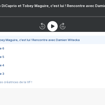
 DiCaprio et Tobey Maguire, c'est lui ! Rencontre avec Dam
bey Maguire, c'est lui ! Rencontre avec Damien Witecka
e 6
e 5
e 4
e 3
s créatrices de la VF !
e 2
e 1