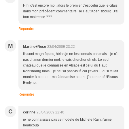
Hihi c'est encore moi, alors le premier c'est celui que je citais
dans mon précédent commentaire : le Haut Koenisbourg. J'ai
bon maitresse ???
Répondre
M
Martine+Rose
23/04/2009 23:22
Ils sont magnifiques, hélas je ne les connais pas mais... je n'ai
pas dit mon dernier mot, je vais chercher eh eh. Le seul
chateau que je connaisse en Alsace est celui du Haut
Konisbourg mais... je ne l'ai pas visité car j'avais lu qu'il fallait
monter à pied et... ma faineantise aidant, j'ai renoncé !Bisous
Evelyne.
Répondre
C
corinne
23/04/2009 22:40
je ne connaissais pas ce modèle de Michèle Rain, j'aime
beaucoup