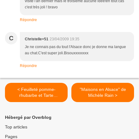
visité l'an dernier mais le troisième aucune idée!en tout cas
c'est très joli ! bravo
Répondre
C
Christelle+51
23/04/2009 19:35
Je ne connais pas du tout l'Alsace donc je donne ma langue
au chat.C'est super joli.Bisouxxxxxxxx
Répondre
< Feuilleté pomme-
"Maisons en Alsace" de
rhubarbe et Tarte
Michèle Rain >
meringuée
Hébergé par Overblog
Top articles
Pages