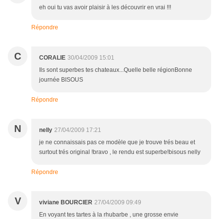
eh oui tu vas avoir plaisir à les découvrir en vrai !!!
Répondre
C
CORALIE
30/04/2009 15:01
Ils sont superbes tes chateaux...Quelle belle régionBonne
journée BISOUS
Répondre
N
nelly
27/04/2009 17:21
je ne connaissais pas ce modèle que je trouve trés beau et
surtout trés original !bravo , le rendu est superbe!bisous nelly
Répondre
V
viviane BOURCIER
27/04/2009 09:49
En voyant tes tartes à la rhubarbe , une grosse envie