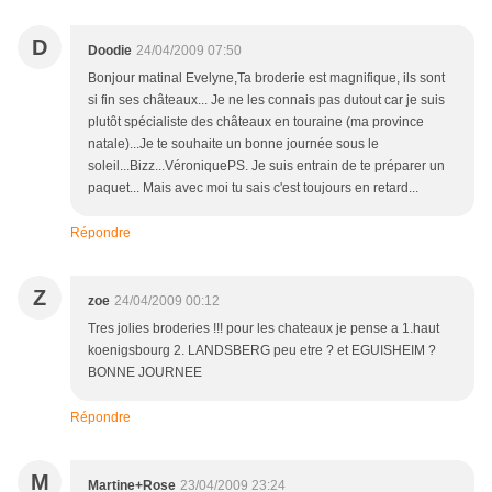
D
Doodie
24/04/2009 07:50
Bonjour matinal Evelyne,Ta broderie est magnifique, ils sont
si fin ses châteaux... Je ne les connais pas dutout car je suis
plutôt spécialiste des châteaux en touraine (ma province
natale)...Je te souhaite un bonne journée sous le
soleil...Bizz...VéroniquePS. Je suis entrain de te préparer un
paquet... Mais avec moi tu sais c'est toujours en retard...
Répondre
Z
zoe
24/04/2009 00:12
Tres jolies broderies !!! pour les chateaux je pense a 1.haut
koenigsbourg 2. LANDSBERG peu etre ? et EGUISHEIM ?
BONNE JOURNEE
Répondre
M
Martine+Rose
23/04/2009 23:24