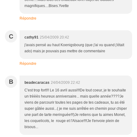
magnifiques....Bises.Yvette
Répondre
C
cathy91
25/04/2009 20:42
j'avais pensé au haut Koenigsbourg (que j'ai vu quand j'était
ado) mais je pouvais pas mettre de commentaire
Répondre
B
beadecaracas
24/04/2009 22:42
C'est trop fort!!! Le 16 avril aussi!!!De tout coeur, je te souhaite
un trèèès heureux anniversaire... mais quelle année????Je
viens de parcourir toutes les pages de tes cadeaux, tu as été
super gâtée aussi...( je me suis arrêtée en chemin pour chiper
une part de tarte meringuée!!!)Je retiens que tu aimes Monet,
les coquelicots, le rouge et l'Alsace!!!!Je t'envoie plein de
bisous...