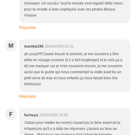
d'essayer. Un succès ! tout le monde s'est régalé! Mille merci
pour ta recette si bien expliquée avec les photos.Bisous.
Viviane
Répondre
M
martine290
26/04/2009 20:31
ah youpi!!!!! j'avais trouvé le premier, je me souviens y être
allée en voyage scolaire (il y a fort longtemps) et tu vois ça a
dû me marquer car je m'en souviens encore, je me souviens
aussi que le guide qui nous commentait la visite avait bu un
petit verre de trop et nous enfants ça nous faisait bien rire
hihibisous
Répondre
F
fuchsya
25/04/2009 20:50
J'allais pour mettre les noms( n'ayant pu le faire avant )et je
m'aperçois qu'il y a déjà les réponses ,j'aurais eu faux au
3ème....Mais tous ces chateaux font l'objet de balades