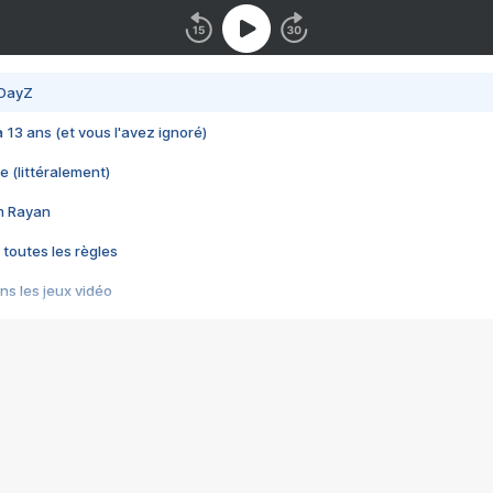
 DayZ
 a 13 ans (et vous l'avez ignoré)
e (littéralement)
im Rayan
 toutes les règles
s les jeux vidéo
us choquant de Rockstar ? - Le scandale BULLY
e plus moche de Steam
du RÊVE tourne au CAUCHEMAR
pendant 8 heures
it… à tort