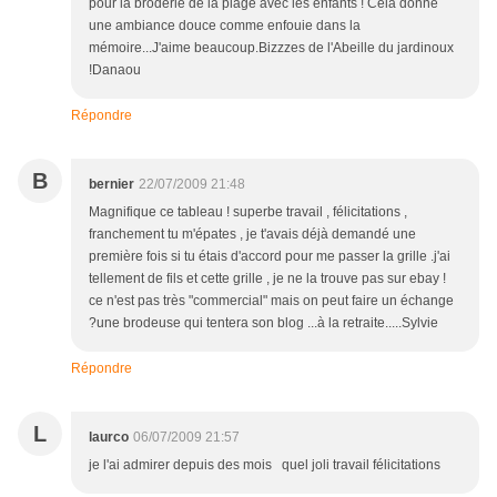
pour la broderie de la plage avec les enfants ! Cela donne
une ambiance douce comme enfouie dans la
mémoire...J'aime beaucoup.Bizzzes de l'Abeille du jardinoux
!Danaou
Répondre
B
bernier
22/07/2009 21:48
Magnifique ce tableau ! superbe travail , félicitations ,
franchement tu m'épates , je t'avais déjà demandé une
première fois si tu étais d'accord pour me passer la grille .j'ai
tellement de fils et cette grille , je ne la trouve pas sur ebay !
ce n'est pas très "commercial" mais on peut faire un échange
?une brodeuse qui tentera son blog ...à la retraite.....Sylvie
Répondre
L
laurco
06/07/2009 21:57
je l'ai admirer depuis des mois quel joli travail félicitations