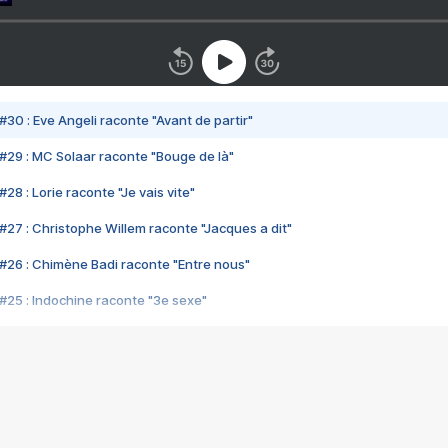
#30 : Eve Angeli raconte "Avant de partir"
#29 : MC Solaar raconte "Bouge de là"
28 : Lorie raconte "Je vais vite"
#27 : Christophe Willem raconte "Jacques a dit"
#26 : Chimène Badi raconte "Entre nous"
#25 : Indochine raconte "3e sexe"
#24 : Zaho raconte "C'est chelou"
#23 : Patrick Bruel raconte "Au café des délices"
#22 : Kyo raconte "Le chemin"
#21 : Nolwenn Leroy raconte "Cassé"