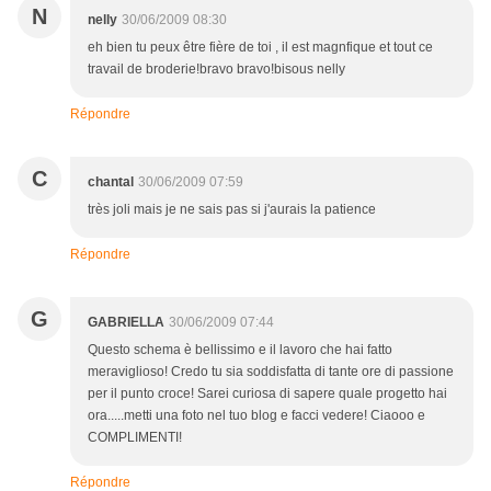
N
nelly
30/06/2009 08:30
eh bien tu peux être fière de toi , il est magnfique et tout ce
travail de broderie!bravo bravo!bisous nelly
Répondre
C
chantal
30/06/2009 07:59
très joli mais je ne sais pas si j'aurais la patience
Répondre
G
GABRIELLA
30/06/2009 07:44
Questo schema è bellissimo e il lavoro che hai fatto
meraviglioso! Credo tu sia soddisfatta di tante ore di passione
per il punto croce! Sarei curiosa di sapere quale progetto hai
ora.....metti una foto nel tuo blog e facci vedere! Ciaooo e
COMPLIMENTI!
Répondre