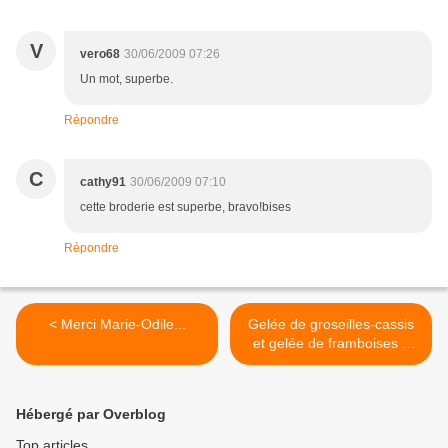
V
vero68
30/06/2009 07:26
Un mot, superbe.
Répondre
C
cathy91
30/06/2009 07:10
cette broderie est superbe, bravo!bises
Répondre
< Merci Marie-Odile...
Gelée de groseilles-cassis
et gelée de framboises +
"Linzertorte" >
Hébergé par Overblog
Top articles